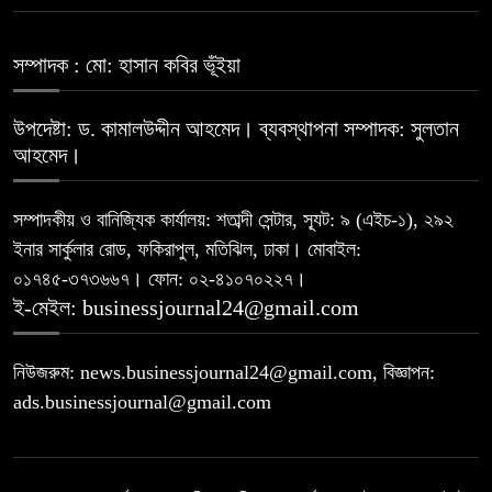
রহিমা ফুডের শেয়ারে কারসাজির প্রমাণ
সম্পাদক : মো: হাসান কবির ভূঁইয়া
৭
পেয়েছে বিএসইসি
উপদেষ্টা: ড. কামালউদ্দীন আহমেদ। ব্যবস্থাপনা সম্পাদক: সুলতান
সূচকের পতনে ১২১০ কোটি টাকার লেনদেন
আহমেদ।
৮
সম্পাদকীয় ও বানিজ্যিক কার্যালয়: শতাব্দী সেন্টার, স্যূট: ৯ (এইচ-১), ২৯২
ইনার সার্কুলার রোড, ফকিরাপুল, মতিঝিল, ঢাকা। মোবাইল:
আগামী প্রজন্মের জন্য সুস্থ পরিবেশ চান
৯
০১৭৪৫-৩৭৩৬৬৭। ফোন: ০২-৪১০৭০২২৭।
প্রধানমন্ত্রী
ই-মেইল: businessjournal24@gmail.com
বিএসইসির নতুন কমিশনার হোসেন সাদাত
১০
নিউজরুম: news.businessjournal24@gmail.com, বিজ্ঞাপন:
ads.businessjournal@gmail.com