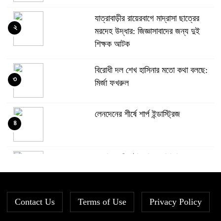
যাত্রাবাড়ীর রায়েরবাগে মাদ্রাসা ছাত্রের
২
মরদেহ উদ্ধার: জিজ্ঞাসাবাদের জন্য দুই
শিক্ষক আটক
বিরোধী দল শেখ হাসিনার মতো কথা বলছে:
৩
মির্জা ফখরুল
লেনদেনের শীর্ষে শার্প ইন্ডাস্ট্রিজ
৪
দরবৃদ্ধির শীর্ষে সিএপিএম বিডিবিএল
৫
মিউচুয়াল ফান্ড
Contact Us
Terms of Use
দরপতনের তালিকায় শীর্ষে মেট্রো স্পিনিং
Privacy Policy
৬