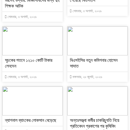
মরদেহ উদ্ধার: জিজ্ঞাসাবাদের জন্য দুই
পেয়েছে বিএসইসি
শিক্ষক আটক
সোমবার, ৩ অগাস্ট, ২০২৬
সোমবার, ৩ অগাস্ট, ২০২৬
সূচকের পতনে ১২১০ কোটি টাকার
বিএসইসির নতুন কমিশনার হোসেন
লেনদেন
সাদাত
সোমবার, ৩ অগাস্ট, ২০২৬
মঙ্গলবার, ২৮ জুলাই, ২০২৬
ন্যাশনাল ব্যাংকের লোকসান বেড়েছে
অন্তঃসত্ত্বা কর্মীর চাকরিচ্যুতি নিয়ে
প্রতিবেদন প্রকাশের পর কৃষিবিদ