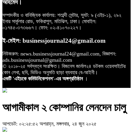
আহমেদ।
সম্পাদকীয় ও বানিজ্যিক কার্যালয়: শতাব্দী সেন্টার, স্যূট: ৯ (এইচ-১), ২৯২
ইনার সার্কুলার রোড, ফকিরাপুল, মতিঝিল, ঢাকা। মোবাইল:
০১৭৪৫-৩৭৩৬৬৭। ফোন: ০২-৪১০৭০২২৭।
ই-মেইল: businessjournal24@gmail.com
নিউজরুম: news.businessjournal24@gmail.com, বিজ্ঞাপন:
ads.businessjournal@gmail.com
© ২০১৮-২৫ সর্বস্বত্ব সংরক্ষিত। বিজনেস জার্নাল২৪ ডটকম ওয়েবসাইটের
কোন লেখা, ছবি, ভিডিও অনুমতি ছাড়া ব্যবহার বে-আইনী।
একটি 'এইচকে কমিউনিকেশনস'-এর অঙ্গপ্রতিষ্ঠান
।
আগামীকাল ২ কোম্পানির লেনদেন চালু
আপডেট: ০২:২৫:৫২ অপরাহ্ন, মঙ্গলবার, ২৪ জুন ২০২৫