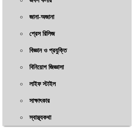
জবস কর্নার
জানা-অজানা
প্রেস রিলিজ
বিজ্ঞান ও প্রযুক্তি
বিনিয়োগ জিজ্ঞাসা
লাইফ স্টাইল
সাক্ষাৎকার
স্বাস্থ্যকথা