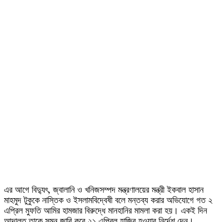
এর আগে বিদ্যুৎ, জ্বালানি ও খনিজসম্পদ মন্ত্রণালয়ের মন্ত্রী ইকবাল হাসান
মাহমুদ টুকুকে নাস্তিক ও ইসলামবিদ্বেষী বলে মন্তব্য করার অভিযোগে গত ২
এপ্রিল মুফতি আমির হামজার বিরুদ্ধে মানহানির মামলা করা হয়। একই দিন
আদালত তাকে সমন জারি করে ২১ এপ্রিল হাজির হওয়ার নির্দেশ দেন।