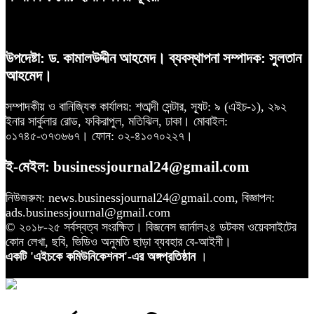
উপদেষ্টা: ড. কামালউদ্দীন আহমেদ। ব্যবস্থাপনা সম্পাদক: সুলতান
আহমেদ।
সম্পাদকীয় ও বানিজ্যিক কার্যালয়: শতাব্দী সেন্টার, স্যূট: ৯ (এইচ-১), ২৯২
ইনার সার্কুলার রোড, ফকিরাপুল, মতিঝিল, ঢাকা। মোবাইল:
০১৭৪৫-৩৭৩৬৬৭। ফোন: ০২-৪১০৭০২২৭।
ই-মেইল: businessjournal24@gmail.com
নিউজরুম: news.businessjournal24@gmail.com, বিজ্ঞাপন:
ads.businessjournal@gmail.com
© ২০১৮-২৫ সর্বস্বত্ব সংরক্ষিত। বিজনেস জার্নাল২৪ ডটকম ওয়েবসাইটের
কোন লেখা, ছবি, ভিডিও অনুমতি ছাড়া ব্যবহার বে-আইনী।
একটি 'এইচকে কমিউনিকেশনস'-এর অঙ্গপ্রতিষ্ঠান
।