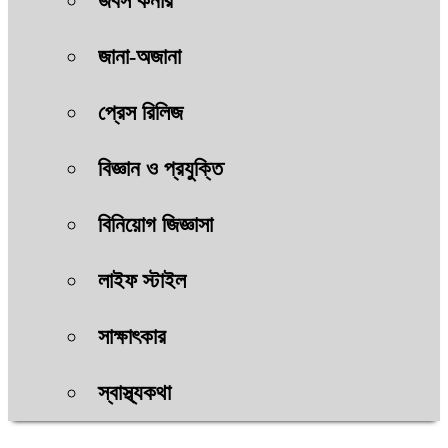
জবস কর্নার
জানা-অজানা
প্রেস রিলিজ
বিজ্ঞান ও প্রযুক্তি
বিনিয়োগ জিজ্ঞাসা
লাইফ স্টাইল
সাক্ষাৎকার
স্বাস্থ্যকথা