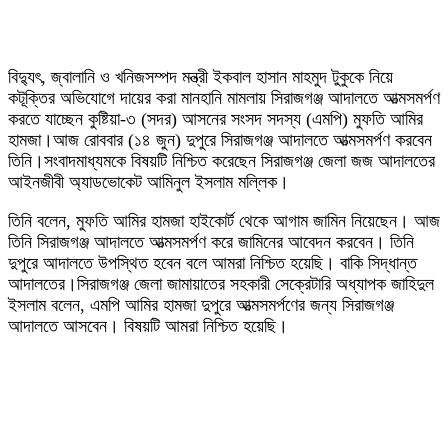
বিদ্যুৎ, জ্বালানি ও খনিজসম্পদ মন্ত্রী ইকবাল হাসান মাহমুদ টুকুকে নিয়ে
কটূক্তির অভিযোগে দায়ের করা মানহানি মামলায় সিরাজগঞ্জ আদালতে আত্মসমর্পণ
করতে যাচ্ছেন কুষ্টিয়া-৩ (সদর) আসনের সংসদ সদস্য (এমপি) মুফতি আমির
হামজা।আজ রোববার (১৪ জুন) দুপুরে সিরাজগঞ্জ আদালতে আত্মসমর্পণ করবেন
তিনি।সংবাদমাধ্যমকে বিষয়টি নিশ্চিত করেছেন সিরাজগঞ্জ জেলা জজ আদালতের
আইনজীবী অ্যাডভোকেট আমিনুল ইসলাম মল্লিক।
তিনি বলেন, মুফতি আমির হামজা হাইকোর্ট থেকে আগাম জামিন নিয়েছেন। আজ
তিনি সিরাজগঞ্জ আদালতে আত্মসমর্পণ করে জামিনের আবেদন করবেন। তিনি
দুপুরে আদালতে উপস্থিত হবেন বলে আমরা নিশ্চিত হয়েছি। বাকি সিদ্ধান্ত
আদালতের।সিরাজগঞ্জ জেলা জামায়াতের সহকারী সেক্রেটারি অধ্যাপক জাহিদুল
ইসলাম বলেন, এমপি আমির হামজা দুপুরে আত্মসমর্পণের জন্য সিরাজগঞ্জ
আদালতে আসবেন। বিষয়টি আমরা নিশ্চিত হয়েছি।