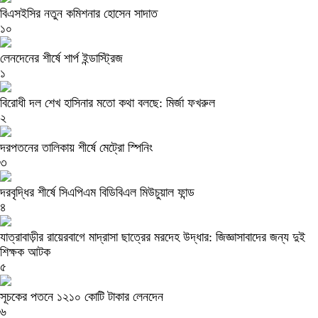
বিএসইসির নতুন কমিশনার হোসেন সাদাত
১০
লেনদেনের শীর্ষে শার্প ইন্ডাস্ট্রিজ
১
বিরোধী দল শেখ হাসিনার মতো কথা বলছে: মির্জা ফখরুল
২
দরপতনের তালিকায় শীর্ষে মেট্রো স্পিনিং
৩
দরবৃদ্ধির শীর্ষে সিএপিএম বিডিবিএল মিউচুয়াল ফান্ড
৪
যাত্রাবাড়ীর রায়েরবাগে মাদ্রাসা ছাত্রের মরদেহ উদ্ধার: জিজ্ঞাসাবাদের জন্য দুই
শিক্ষক আটক
৫
সূচকের পতনে ১২১০ কোটি টাকার লেনদেন
৬