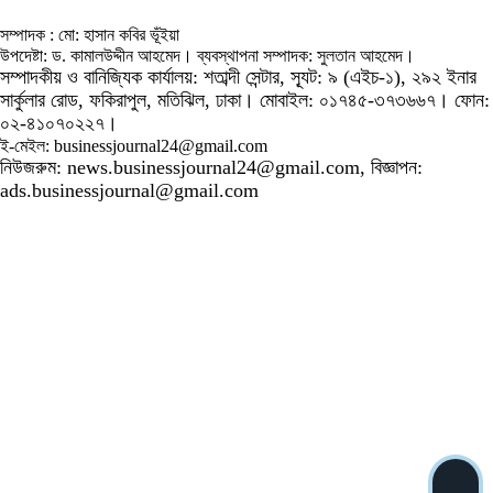
সম্পাদক : মো: হাসান কবির ভূঁইয়া
উপদেষ্টা: ড. কামালউদ্দীন আহমেদ। ব্যবস্থাপনা সম্পাদক: সুলতান আহমেদ।
সম্পাদকীয় ও বানিজ্যিক কার্যালয়: শতাব্দী সেন্টার, স্যূট: ৯ (এইচ-১), ২৯২ ইনার
সার্কুলার রোড, ফকিরাপুল, মতিঝিল, ঢাকা। মোবাইল: ০১৭৪৫-৩৭৩৬৬৭। ফোন:
০২-৪১০৭০২২৭।
ই-মেইল: businessjournal24@gmail.com
নিউজরুম: news.businessjournal24@gmail.com, বিজ্ঞাপন:
ads.businessjournal@gmail.com