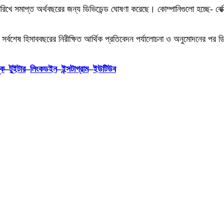
িখে সমাপ্ত অর্থবছরের জন্য ডিভিডেন্ড ঘোষণা করেছে। কোম্পানিগুলো হচ্ছে- বেক্সি
ে সর্বশেষ হিসাববছরের নিরীক্ষিত আর্থিক প্রতিবেদন পর্যালোচনা ও অনুমোদনের পর ড
ুক
–
টুইটার
–
লিংকডইন
–
ইন্সটাগ্রাম
–
ইউটিউব