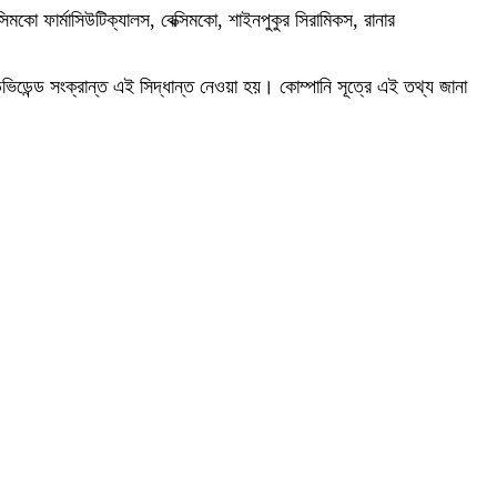
মকো ফার্মাসিউটিক্যালস, বেক্সিমকো, শাইনপুকুর সিরামিকস, রানার
িভিডেন্ড সংক্রান্ত এই সিদ্ধান্ত নেওয়া হয়। কোম্পানি সূত্রে এই তথ্য জানা