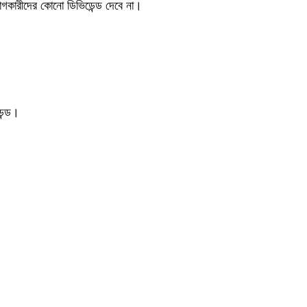
োগকারীদের কোনো ডিভিডেন্ড দেবে না।
েন্ড।