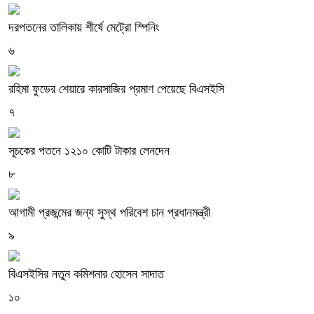
দরপতনের তালিকায় শীর্ষে মেট্রো স্পিনিং
৬
রহিমা ফুডের শেয়ারে কারসাজির প্রমাণ পেয়েছে বিএসইসি
৭
সূচকের পতনে ১২১০ কোটি টাকার লেনদেন
৮
আগামী প্রজন্মের জন্য সুস্থ পরিবেশ চান প্রধানমন্ত্রী
৯
বিএসইসির নতুন কমিশনার হোসেন সাদাত
১০