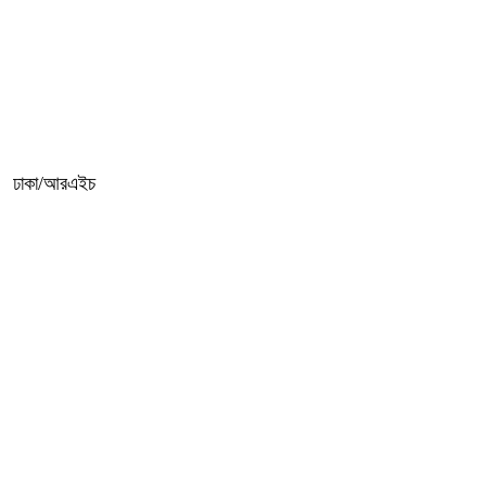
ঢাকা/আরএইচ