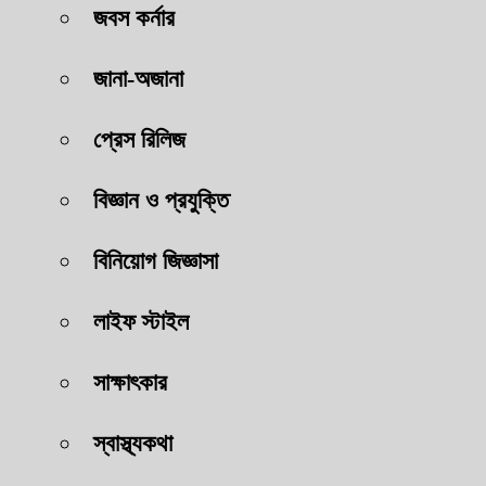
জবস কর্নার
জানা-অজানা
প্রেস রিলিজ
বিজ্ঞান ও প্রযুক্তি
বিনিয়োগ জিজ্ঞাসা
লাইফ স্টাইল
সাক্ষাৎকার
স্বাস্থ্যকথা