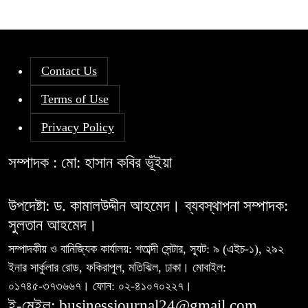
Contact Us
Terms of Use
Privacy Policy
সম্পাদক : মো: হাসান কবির ভূঁইয়া
উপদেষ্টা: ড. কামালউদ্দীন আহমেদ। ব্যবস্থাপনা সম্পাদক:
সুলতান আহমেদ।
সম্পাদকীয় ও বানিজ্যিক কার্যালয়: শতাব্দী সেন্টার, স্যূট: ৯ (এইচ-১), ২৯২
ইনার সার্কুলার রোড, ফকিরাপুল, মতিঝিল, ঢাকা। মোবাইল:
০১৭৪৫-৩৭৩৬৬৭। ফোন: ০২-৪১০৭০২২৭।
ই-মেইল: businessjournal24@gmail.com