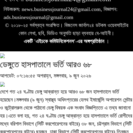
নিউজরুম: news.businessjournal24@gmail.com, বিজ্ঞাপন:
ads.businessjournal@gmail.com
© ২০১৮-২৫ সর্বস্বত্ব সংরক্ষিত। বিজনেস জার্নাল২৪ ডটকম ওয়েবসাইটের
কোন লেখা, ছবি, ভিডিও অনুমতি ছাড়া ব্যবহার বে-আইনী।
একটি 'এইচকে কমিউনিকেশনস'-এর অঙ্গপ্রতিষ্ঠান
।
ডেঙ্গুতে হাসপাতালে ভর্তি আরও ৬৮
আপডেট: ০৭:১৬:৫৫ অপরাহ্ন, মঙ্গলবার, ৯ জুন ২০২৬
দেশে গত ২৪ ঘণ্টায় ডেঙ্গু আক্রান্ত হয়ে আরও ৬৮ জন হাসপাতালে ভর্তি
হয়েছেন।মঙ্গলবার (৯ জুন) স্বাস্থ্য অধিদপ্তরের হেলথ ইমার্জেন্সি অপারেশন সেন্টার
ও কন্ট্রোলরুম থেকে পাঠানো ডেঙ্গু বিষয়ক এক সংবাদ বিজ্ঞপ্তিতে এ তথ্য জানানো
হয়।এতে বলা হয়, গত ২৪ ঘণ্টায় ডেঙ্গু আক্রান্ত হয়ে হাসপাতালে ভর্তি রোগীদের
মধ্যে বরিশাল বিভাগে (সিটি করপোরেশনের বাইরে) ৩৮ জন, চট্টগ্রাম বিভাগে (সিটি
করপোরেশনের বাইরে) ছয়জন, ঢাকা বিভাগে (সিটি করপোরেশনের বাইরে) তিনজন,