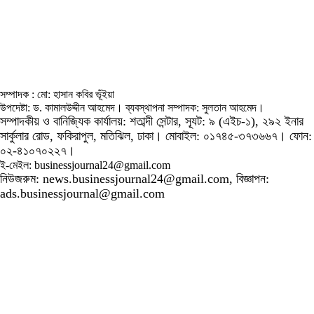
সম্পাদক : মো: হাসান কবির ভূঁইয়া
উপদেষ্টা: ড. কামালউদ্দীন আহমেদ। ব্যবস্থাপনা সম্পাদক: সুলতান আহমেদ।
সম্পাদকীয় ও বানিজ্যিক কার্যালয়: শতাব্দী সেন্টার, স্যূট: ৯ (এইচ-১), ২৯২ ইনার
সার্কুলার রোড, ফকিরাপুল, মতিঝিল, ঢাকা। মোবাইল: ০১৭৪৫-৩৭৩৬৬৭। ফোন:
০২-৪১০৭০২২৭।
ই-মেইল: businessjournal24@gmail.com
নিউজরুম: news.businessjournal24@gmail.com, বিজ্ঞাপন:
ads.businessjournal@gmail.com