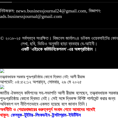
নিউজরুম: news.businessjournal24@gmail.com, বিজ্ঞাপন:
ads.businessjournal@gmail.com
© ২০১৮-২৫ সর্বস্বত্ব সংরক্ষিত। বিজনেস জার্নাল২৪ ডটকম ওয়েবসাইটের কোন
লেখা, ছবি, ভিডিও অনুমতি ছাড়া ব্যবহার বে-আইনী।
একটি 'এইচকে কমিউনিকেশনস'-এর অঙ্গপ্রতিষ্ঠান
।
তত্ত্বাবধায়ক সরকার পুনঃপ্রতিষ্ঠায় কোনো দ্বিমত নেই: আলী রীয়াজ
আপডেট: ০৪:৫২:১২ অপরাহ্ন, সোমবার, ২৬ মে ২০২৫
জাতীয় ঐকমত্য কমিশনের সহ-সভাপতি আলী রীয়াজ বলেছেন, তত্ত্বাবধায়ক সরকার
পুনঃপ্রতিষ্ঠায় কোনো দ্বিমত নেই। সেই সঙ্গে দ্বিকক্ষ বিশিষ্ট পার্লামেন্ট করার জন্য
অধিকাংশ দল নীতিগতভাবে একমত হয়েছে বলে জানান তিনি।
অর্থনীতি ও শেয়ারবাজারের গুরুত্বপূর্ন সংবাদ পেতে আমাদের সাথেই
থাকুন:
ফেসবুক
–
টুইটার
–
লিংকডইন
–
ইন্সটাগ্রাম
–
ইউটিউব