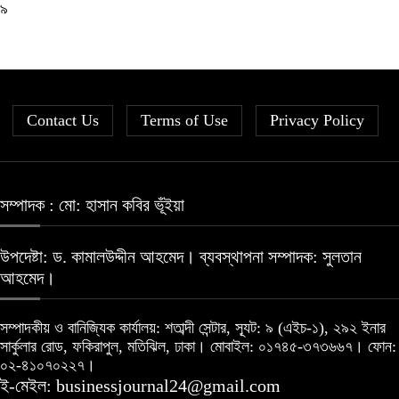
৯
Contact Us
Terms of Use
Privacy Policy
সম্পাদক : মো: হাসান কবির ভূঁইয়া
উপদেষ্টা: ড. কামালউদ্দীন আহমেদ। ব্যবস্থাপনা সম্পাদক: সুলতান
আহমেদ।
সম্পাদকীয় ও বানিজ্যিক কার্যালয়: শতাব্দী সেন্টার, স্যূট: ৯ (এইচ-১), ২৯২ ইনার
সার্কুলার রোড, ফকিরাপুল, মতিঝিল, ঢাকা। মোবাইল: ০১৭৪৫-৩৭৩৬৬৭। ফোন:
০২-৪১০৭০২২৭।
ই-মেইল: businessjournal24@gmail.com