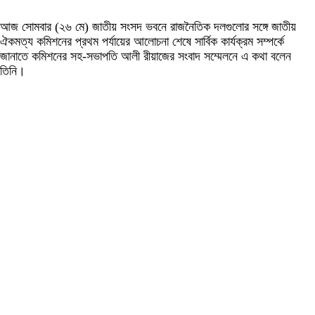
আজ সোমবার (২৬ মে) জাতীয় সংসদ ভবনে রাজনৈতিক দলগুলোর সঙ্গে জাতীয়
ঐকমত্য কমিশনের প্রথম পর্যায়ের আলোচনা শেষে সার্বিক কার্যক্রম সম্পর্কে
জানাতে কমিশনের সহ-সভাপতি আলী রীয়াজের সংবাদ সম্মেলনে এ কথা বলেন
তিনি।