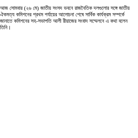
আজ সোমবার (২৬ মে) জাতীয় সংসদ ভবনে রাজনৈতিক দলগুলোর সঙ্গে জাতীয়
ঐকমত্য কমিশনের প্রথম পর্যায়ের আলোচনা শেষে সার্বিক কার্যক্রম সম্পর্কে
জানাতে কমিশনের সহ-সভাপতি আলী রীয়াজের সংবাদ সম্মেলনে এ কথা বলেন
তিনি।