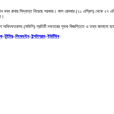
রও ৭ দিন বন্ধ রাখার সিদ্ধান্ত নিয়েছে সরকার। কাল রোববার (২১ এপ্রিল) থেকে ২৭ 
াগ।
িক্ষা অধিদফতরসহ (মাউশি) প্রতিটি দফতরের পৃথক বিজ্ঞপ্তিতে এ তথ্য জানানো হয
ুক
–
টুইটার
–
লিংকডইন
–
ইন্সটাগ্রাম
–
ইউটিউব