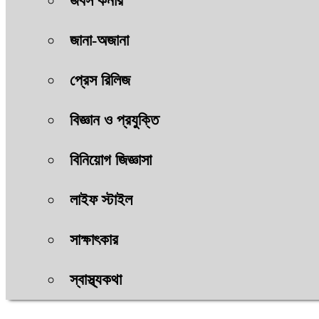
জবস কর্নার
জানা-অজানা
প্রেস রিলিজ
বিজ্ঞান ও প্রযুক্তি
বিনিয়োগ জিজ্ঞাসা
লাইফ স্টাইল
সাক্ষাৎকার
স্বাস্থ্যকথা