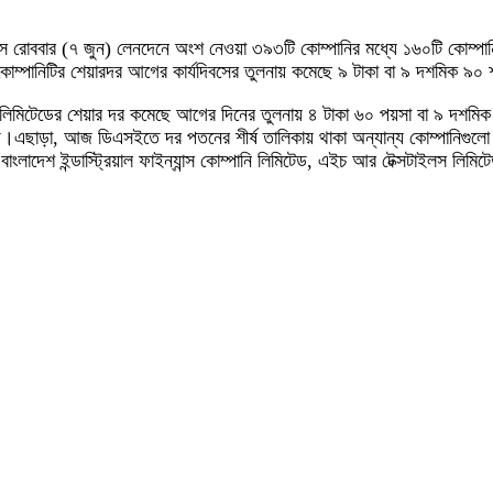
র্যদিবস রোববার (৭ জুন) লেনদেনে অংশ নেওয়া ৩৯৩টি কোম্পানির মধ্যে ১৬০টি কোম
 কোম্পানিটির শেয়ারদর আগের কার্যদিবসের তুলনায় কমেছে ৯ টাকা বা ৯ দশমিক ৯০
স্ট্রিজ লিমিটেডের শেয়ার দর কমেছে আগের দিনের তুলনায় ৪ টাকা ৬০ পয়সা বা ৯ 
এছাড়া, আজ ডিএসইতে দর পতনের শীর্ষ তালিকায় থাকা অন্যান্য কোম্পানিগুলো হচ্ছে- এ
ংলাদেশ ইন্ডাস্ট্রিয়াল ফাইন্যান্স কোম্পানি লিমিটেড, এইচ আর টেক্সটাইলস লিমিট