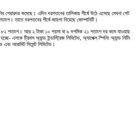
্পানির শেয়ারদর কমেছে। এদিন দরপতনের তালিকায় শীর্ষে উঠে এসেছে মেঘনা পেট
 শতাংশ। তাতে দরপতনের শীর্ষে জায়গা নিয়েছে কোম্পানিটি।
দশমিক ৮২ শতাংশ। আর ২ টাকা ১০ পয়সা বা ৯ দশমিক ২১ শতাংশ দর কমে যাওয়ায়
সকে ট্রিমস অ্যান্ড ইন্ডাস্ট্রিজ লিমিটেড, অ্যাপেক্স স্পিনিং অ্যান্ড নিটিং
েড এবং আরামিট সিমেন্ট লিমিটেড।