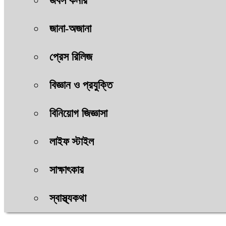
জবস কর্নার
জানা-অজানা
প্রেস রিলিজ
বিজ্ঞান ও প্রযুক্তি
বিনিয়োগ জিজ্ঞাসা
লাইফ স্টাইল
সাক্ষাৎকার
স্বাস্থ্যকথা