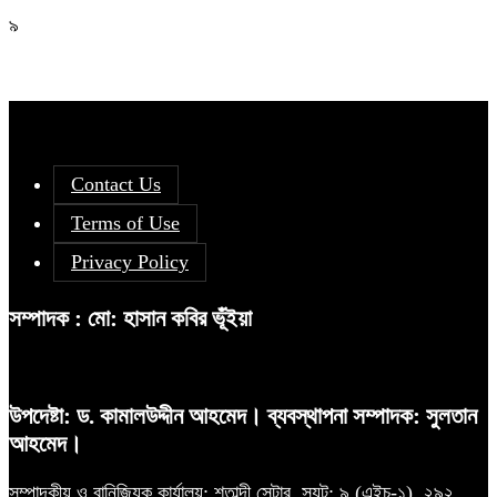
৯
Contact Us
Terms of Use
Privacy Policy
সম্পাদক : মো: হাসান কবির ভূঁইয়া
উপদেষ্টা: ড. কামালউদ্দীন আহমেদ। ব্যবস্থাপনা সম্পাদক: সুলতান
আহমেদ।
সম্পাদকীয় ও বানিজ্যিক কার্যালয়: শতাব্দী সেন্টার, স্যূট: ৯ (এইচ-১), ২৯২