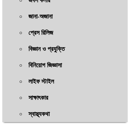
জবস কর্নার
জানা-অজানা
প্রেস রিলিজ
বিজ্ঞান ও প্রযুক্তি
বিনিয়োগ জিজ্ঞাসা
লাইফ স্টাইল
সাক্ষাৎকার
স্বাস্থ্যকথা