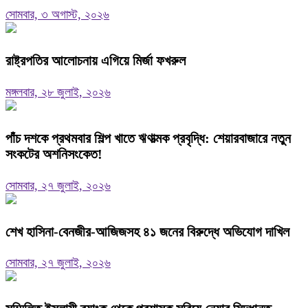
সোমবার, ৩ অগাস্ট, ২০২৬
রাষ্ট্রপতির আলোচনায় এগিয়ে মির্জা ফখরুল
মঙ্গলবার, ২৮ জুলাই, ২০২৬
পাঁচ দশকে প্রথমবার শিল্প খাতে ঋণাত্মক প্রবৃদ্ধি: শেয়ারবাজারে নতুন
সংকটের অশনিসংকেত!
সোমবার, ২৭ জুলাই, ২০২৬
শেখ হাসিনা-বেনজীর-আজিজসহ ৪১ জনের বিরুদ্ধে অভিযোগ দাখিল
সোমবার, ২৭ জুলাই, ২০২৬