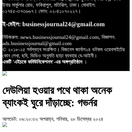
ইনার সার্কুলার রোড, ফকিরাপুল, মতিঝিল, ঢাকা। মোবাইল:
০১৭৪৫-৩৭৩৬৬৭। ফোন: ০২-৪১০৭০২২৭।
ই-মেইল: businessjournal24@gmail.com
নিউজরুম: news.businessjournal24@gmail.com, বিজ্ঞাপন:
ads.businessjournal@gmail.com
© ২০১৮-২৫ সর্বস্বত্ব সংরক্ষিত। বিজনেস জার্নাল২৪ ডটকম ওয়েবসাইটের
কোন লেখা, ছবি, ভিডিও অনুমতি ছাড়া ব্যবহার বে-আইনী।
একটি 'এইচকে কমিউনিকেশনস'-এর অঙ্গপ্রতিষ্ঠান
।
দেউলিয়া হওয়ার পথে থাকা অনেক
ব্যাংকই ঘুরে দাঁড়াচ্ছে: গভর্নর
আপডেট: ০৬:২০:৩২ অপরাহ্ন, শনিবার, ২৮ ডিসেম্বর ২০২৪