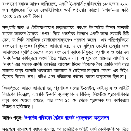
বাংলাদেশ ব্যাংক আরও জানিয়েছে, একটি ই-কমার্স প্ল্যাটফর্মের ১৮ হাজার ২৩৩
জন গ্রাহকের হিসাবে বেআইনিভাবে অর্থ পাঠানোর কারণে ‘নগদ’-এর ক্ষতি
হয়েছে ১৪৪ কোটি টাকা।
সম্প্রতি ডাক ও টেলিযোগাযোগ মন্ত্রণালয়ের প্রধান উপদেষ্টার বিশেষ সহকারী
ফয়েজ আহমদ তৈয়্যব ‘নগদ’ নিয়ে গভর্নরের উদ্দেশে একটি আধা সরকারি চিঠি
দেন, যা তিনি সামাজিক যোগাযোগমাধ্যমেও প্রকাশ করেন। এর পরিপ্রেক্ষিতে
বাংলাদেশ ব্যাংকের বিবৃতিতে জানানো হয়, ৭ মে সুপ্রিম কোর্টের চেম্বার জজ
আদালতের স্থগিতাদেশের ফলে বাংলাদেশ ব্যাংক নিযুক্ত প্রশাসক ও তার দল
‘নগদ’-এর কার্যক্রমে অংশ নিতে পারছেন না। এ সুযোগে মামলার আসামি ও
‘নগদ’-এর সাবেক এমডি তানভীর আহমেদ মিশুক নিজেকে বৈধ এমডি দাবি করে
মামলার অন্য আসামি শাফায়েত আলমকে ই-মেইলের মাধ্যমে ‘নগদ’-এর সিইও
হিসেবে নিয়োগ দেন। যদিও এতে পরিচালনা পর্ষদের কোনো অনুমোদন ছিল না।
বিজ্ঞপ্তিতে আরও জানানো হয়, প্রশাসক দলের ই-মেইল, ফাইন্যান্স ও আইটি
বিভাগের নিয়ন্ত্রণ, এমনকি ই-মানি ব্যবস্থাপনার বিভিন্ন সিস্টেমে প্রবেশাধিকার
বন্ধ করে দেওয়া হয়েছে, যার ফলে ১২ মে থেকে প্রশাসক দল কার্যক্রমে
নিয়ন্ত্রণ হারিয়েছে।
আরও পড়ুন:
উপদেষ্টা পরিষদের বৈঠকে বাজেট প্রস্তাবনা অনুমোদন
সবশেষে বাংলাদেশ ব্যাংক জানায়, আন্তর্জাতিক অডিট ফার্ম কেপিএমজিকে দিয়ে