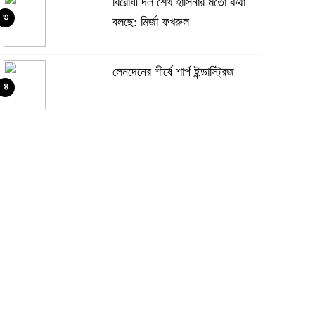
বিরোধী দল শেখ হাসিনার মতো কথা
৩
বলছে: মির্জা ফখরুল
লেনদেনের শীর্ষে শার্প ইন্ডাস্ট্রিজ
৪
দরবৃদ্ধির শীর্ষে সিএপিএম বিডিবিএল
৫
মিউচুয়াল ফান্ড
দরপতনের তালিকায় শীর্ষে মেট্রো
৬
স্পিনিং
রহিমা ফুডের শেয়ারে কারসাজির প্রমাণ
৭
পেয়েছে বিএসইসি