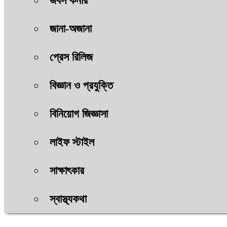
জবস কর্নার
জানা-অজানা
প্রেস রিলিজ
বিজ্ঞান ও প্রযুক্তি
বিনিয়োগ জিজ্ঞাসা
লাইফ স্টাইল
সাক্ষাৎকার
স্বাস্থ্যকথা