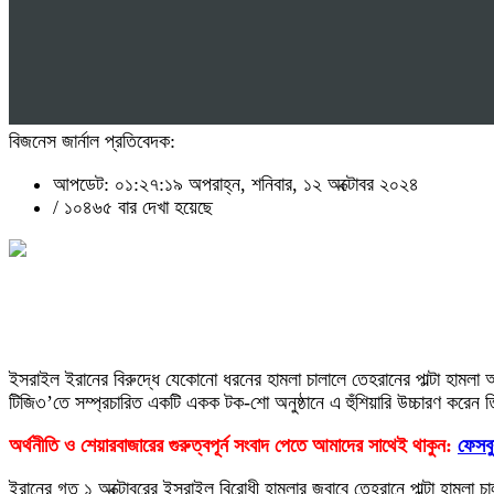
বিজনেস জার্নাল প্রতিবেদক:
আপডেট: ০১:২৭:১৯ অপরাহ্ন, শনিবার, ১২ অক্টোবর ২০২৪
/
১০৪৬৫ বার দেখা হয়েছে
ইসরাইল ইরানের বিরুদ্ধে যেকোনো ধরনের হামলা চালালে তেহরানের পাল্টা হামলা অনে
টিজি৩’তে সম্প্রচারিত একটি একক টক-শো অনুষ্ঠানে এ হুঁশিয়ারি উচ্চারণ করেন 
অর্থনীতি ও শেয়ারবাজারের গুরুত্বপূর্ন সংবাদ পেতে আমাদের সাথেই থাকুন:
ফেসব
ইরানের গত ১ অক্টোবরের ইসরাইল বিরোধী হামলার জবাবে তেহরানে পাল্টা হামলা 