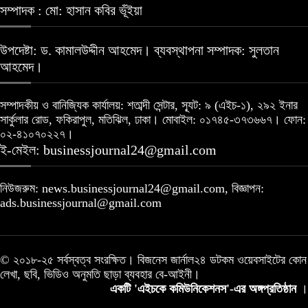
সম্পাদক : মো: হাসান কবির ভূঁইয়া
উপদেষ্টা: ড. কামালউদ্দীন আহমেদ। ব্যবস্থাপনা সম্পাদক: সুলতান
আহমেদ।
সম্পাদকীয় ও বানিজ্যিক কার্যালয়: শতাব্দী সেন্টার, স্যূট: ৯ (এইচ-১), ২৯২ ইনার
সার্কুলার রোড, ফকিরাপুল, মতিঝিল, ঢাকা। মোবাইল: ০১৭৪৫-৩৭৩৬৬৭। ফোন:
০২-৪১০৭০২২৭।
ই-মেইল: businessjournal24@gmail.com
নিউজরুম: news.businessjournal24@gmail.com, বিজ্ঞাপন:
ads.businessjournal@gmail.com
© ২০১৮-২৫ সর্বস্বত্ব সংরক্ষিত। বিজনেস জার্নাল২৪ ডটকম ওয়েবসাইটের কোন
লেখা, ছবি, ভিডিও অনুমতি ছাড়া ব্যবহার বে-আইনী।
একটি 'এইচকে কমিউনিকেশনস'-এর অঙ্গপ্রতিষ্ঠান
।