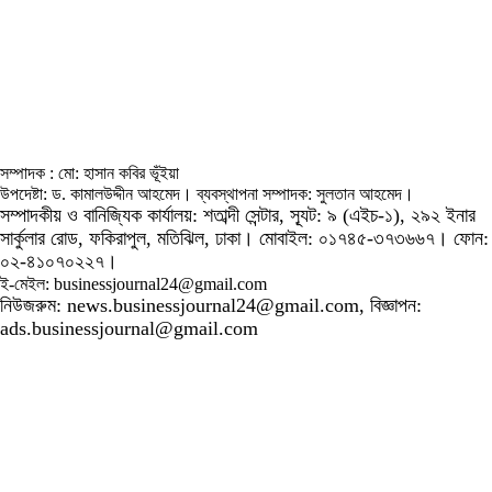
সম্পাদক : মো: হাসান কবির ভূঁইয়া
উপদেষ্টা: ড. কামালউদ্দীন আহমেদ। ব্যবস্থাপনা সম্পাদক: সুলতান আহমেদ।
সম্পাদকীয় ও বানিজ্যিক কার্যালয়: শতাব্দী সেন্টার, স্যূট: ৯ (এইচ-১), ২৯২ ইনার
সার্কুলার রোড, ফকিরাপুল, মতিঝিল, ঢাকা। মোবাইল: ০১৭৪৫-৩৭৩৬৬৭। ফোন:
০২-৪১০৭০২২৭।
ই-মেইল: businessjournal24@gmail.com
নিউজরুম: news.businessjournal24@gmail.com, বিজ্ঞাপন:
ads.businessjournal@gmail.com