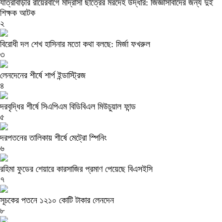
যাত্রাবাড়ীর রায়েরবাগে মাদ্রাসা ছাত্রের মরদেহ উদ্ধার: জিজ্ঞাসাবাদের জন্য দুই
শিক্ষক আটক
২
বিরোধী দল শেখ হাসিনার মতো কথা বলছে: মির্জা ফখরুল
৩
লেনদেনের শীর্ষে শার্প ইন্ডাস্ট্রিজ
৪
দরবৃদ্ধির শীর্ষে সিএপিএম বিডিবিএল মিউচুয়াল ফান্ড
৫
দরপতনের তালিকায় শীর্ষে মেট্রো স্পিনিং
৬
রহিমা ফুডের শেয়ারে কারসাজির প্রমাণ পেয়েছে বিএসইসি
৭
সূচকের পতনে ১২১০ কোটি টাকার লেনদেন
৮