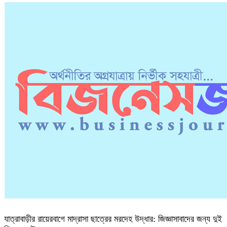
যাত্রাবাড়ীর রায়েরবাগে মাদ্রাসা ছাত্রের মরদেহ উদ্ধার: জিজ্ঞাসাবাদের জন্য দুই