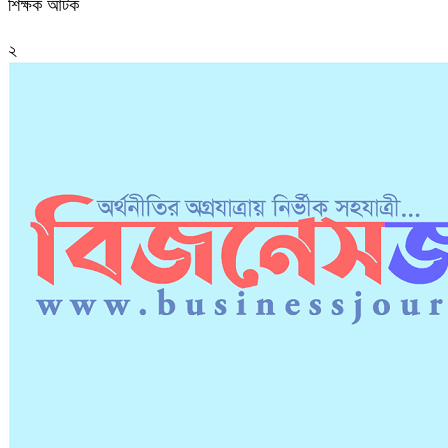
শিক্ষক আটক
২