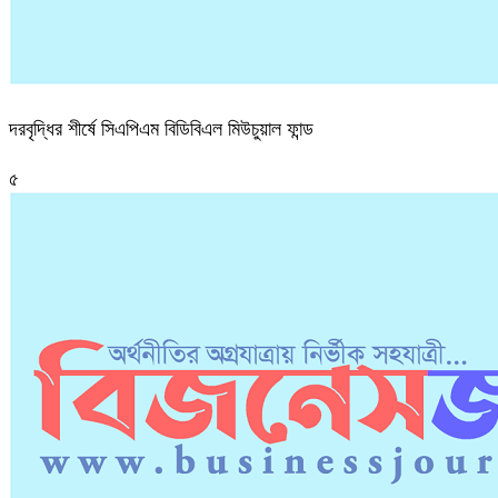
দরবৃদ্ধির শীর্ষে সিএপিএম বিডিবিএল মিউচুয়াল ফান্ড
৫