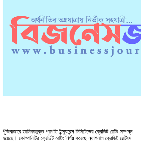
পুঁজিবাজারে তালিকাভুক্ত প্রগতি ইন্স্যুরেন্স লিমিটেডের ক্রেডিট রেটিং সম্পন্ন
হয়েছে। কোম্পানিটির ক্রেডিট রেটিং নির্ণয় করেছে ন্যাশনাল ক্রেডিট রেটিংস