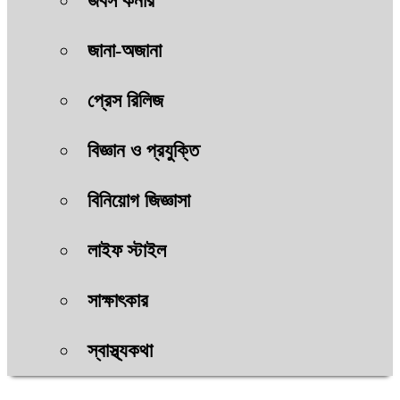
জবস কর্নার
জানা-অজানা
প্রেস রিলিজ
বিজ্ঞান ও প্রযুক্তি
বিনিয়োগ জিজ্ঞাসা
লাইফ স্টাইল
সাক্ষাৎকার
স্বাস্থ্যকথা