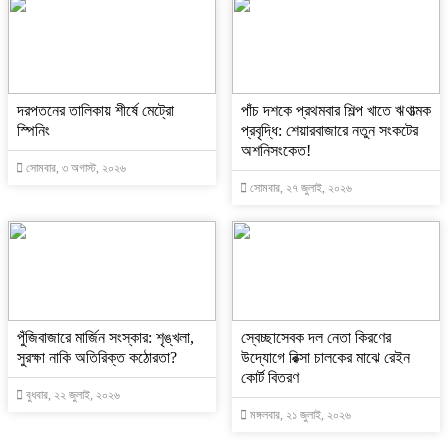
দরপতনের তালিকায় শীর্ষে মেট্রো
পাঁচ দশকে প্রথমবার শিল্প খাতে ঋণাত্মক
স্পিনিং
প্রবৃদ্ধি: শেয়ারবাজারে নতুন সংকটের
অশনিসংকেত!
সোমবার, ৩ অগাস্ট, ২০২৬
সোমবার, ২৭ জুলাই, ২০২৬
পুঁজিবাজারে মার্জিন সংস্কার: শৃঙ্খলা,
স্বেচ্ছাসেবক দল নেতা কিরণের
সুরক্ষা নাকি অতিরিক্ত কঠোরতা?
উদ্যোগে রিক্সা চালকের মাঝে রেইন
কোর্ট বিতরণ
বুধবার, ২২ জুলাই, ২০২৬
মঙ্গলবার, ২১ জুলাই, ২০২৬