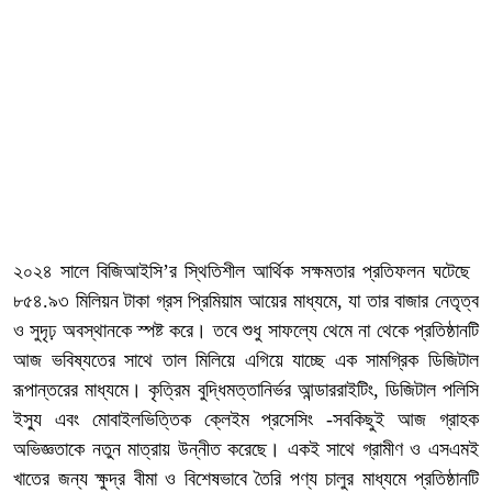
২০২৪ সালে বিজিআইসি’র স্থিতিশীল আর্থিক সক্ষমতার প্রতিফলন ঘটেছে
৮৫৪.৯৩ মিলিয়ন টাকা গ্রস প্রিমিয়াম আয়ের মাধ্যমে, যা তার বাজার নেতৃত্ব
ও সুদৃঢ় অবস্থানকে স্পষ্ট করে। তবে শুধু সাফল্যে থেমে না থেকে প্রতিষ্ঠানটি
আজ ভবিষ্যতের সাথে তাল মিলিয়ে এগিয়ে যাচ্ছে এক সামগ্রিক ডিজিটাল
রূপান্তরের মাধ্যমে। কৃত্রিম বুদ্ধিমত্তানির্ভর আন্ডাররাইটিং, ডিজিটাল পলিসি
ইস্যু এবং মোবাইলভিত্তিক ক্লেইম প্রসেসিং -সবকিছুই আজ গ্রাহক
অভিজ্ঞতাকে নতুন মাত্রায় উন্নীত করেছে। একই সাথে গ্রামীণ ও এসএমই
খাতের জন্য ক্ষুদ্র বীমা ও বিশেষভাবে তৈরি পণ্য চালুর মাধ্যমে প্রতিষ্ঠানটি