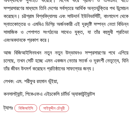
অবস্থানকে সুসংহত করেছে। বিশেষ করে গ্রামীণ ও এসএমই খাতে
সম্প্রসারণের মাধ্যমে তিনি দেশের সর্বস্তরে আর্থিক অন্তর্ভুক্তির পথ উন্মোচন
করেছেন। চট্টগ্রাম বিশ্ববিদ্যালয় এবং সাউদার্ন ইউনিভার্সিটি, বাংলাদেশ থেকে
স্নাতকোত্তর ও এমবিএ ডিগ্রি অর্জনকারী এই দূরদৃষ্টি সম্পন্ন নেতা বিভিন্ন
সামাজিক ও পেশাগত সংগঠনের সাথেও যুক্ত, যা তাঁর বহুমুখী প্রতিভা
এবংঅবদানকে প্রকাশ করে।
আজ বিজিআইসিনযখন নতুন নতুন উদ্ভাবনও সম্প্রসারণের পথে এগিয়ে
চলেছে, তখন সেটি হচ্ছে এমন একজন নেতার সতর্ক ও দূরদর্শী নেতৃত্বে, যিনি
তাঁর জীবন উৎসর্গ করেছেন প্রতিষ্ঠানের সাফল্যের জন্য।
লেখক: এম. শরীফুর রহমান ভূঁইয়া,
কনসালট্যান্ট, পিকেএফএ এইচকেসি চার্টার্ড অ্যাকাউন্ট্যান্টস
ট্যাগঃ
বিজিআইসি
সাইফুদ্দীন চৌধুরী