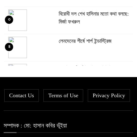
বিরোধী দল শেখ হাসিনার মতো কথা বলছে:
৩
মির্জা ফখরুল
লেনদেনের শীর্ষে শার্প ইন্ডাস্ট্রিজ
৪
দরবৃদ্ধির শীর্ষে সিএপিএম বিডিবিএল
৫
মিউচুয়াল ফান্ড
Contact Us
Terms of Use
দরপতনের তালিকায় শীর্ষে মেট্রো স্পিনিং
Privacy Policy
৬
রহিমা ফুডের শেয়ারে কারসাজির প্রমাণ
সম্পাদক : মো: হাসান কবির ভূঁইয়া
৭
পেয়েছে বিএসইসি