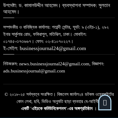
উপদেষ্টা: ড. কামালউদ্দীন আহমেদ। ব্যবস্থাপনা সম্পাদক: সুলতান
সূচকের পতনে ১২১০ কোটি টাকার লেনদেন
আহমেদ।
৮
সম্পাদকীয় ও বানিজ্যিক কার্যালয়: শতাব্দী সেন্টার, স্যূট: ৯ (এইচ-১), ২৯২
ইনার সার্কুলার রোড, ফকিরাপুল, মতিঝিল, ঢাকা। মোবাইল:
আগামী প্রজন্মের জন্য সুস্থ পরিবেশ চান
৯
০১৭৪৫-৩৭৩৬৬৭। ফোন: ০২-৪১০৭০২২৭।
প্রধানমন্ত্রী
ই-মেইল: businessjournal24@gmail.com
বিএসইসির নতুন কমিশনার হোসেন সাদাত
১০
নিউজরুম: news.businessjournal24@gmail.com, বিজ্ঞাপন:
ads.businessjournal@gmail.com
© ২০১৮-২৫ সর্বস্বত্ব সংরক্ষিত। বিজনেস জার্নাল২৪ ডটকম ওয়েবসাইটের
কোন লেখা, ছবি, ভিডিও অনুমতি ছাড়া ব্যবহার বে-আইনী।
একটি 'এইচকে কমিউনিকেশনস'-এর অঙ্গপ্রতিষ্ঠান
।