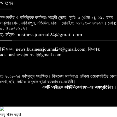
আহমেদ।
সম্পাদকীয় ও বানিজ্যিক কার্যালয়: শতাব্দী সেন্টার, স্যূট: ৯ (এইচ-১), ২৯২ ইনার
সার্কুলার রোড, ফকিরাপুল, মতিঝিল, ঢাকা। মোবাইল: ০১৭৪৫-৩৭৩৬৬৭। ফোন:
০২-৪১০৭০২২৭।
ই-মেইল: businessjournal24@gmail.com
নিউজরুম: news.businessjournal24@gmail.com, বিজ্ঞাপন:
ads.businessjournal@gmail.com
© ২০১৮-২৫ সর্বস্বত্ব সংরক্ষিত। বিজনেস জার্নাল২৪ ডটকম ওয়েবসাইটের কোন
লেখা, ছবি, ভিডিও অনুমতি ছাড়া ব্যবহার বে-আইনী।
একটি 'এইচকে কমিউনিকেশনস'-এর অঙ্গপ্রতিষ্ঠান
।
আবু সাঈদ হত্যা