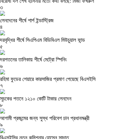
বিরোধী দল শেখ হাসিনার মতো কথা বলছে: মির্জা ফখরুল
৩
লেনদেনের শীর্ষে শার্প ইন্ডাস্ট্রিজ
৪
দরবৃদ্ধির শীর্ষে সিএপিএম বিডিবিএল মিউচুয়াল ফান্ড
৫
দরপতনের তালিকায় শীর্ষে মেট্রো স্পিনিং
৬
রহিমা ফুডের শেয়ারে কারসাজির প্রমাণ পেয়েছে বিএসইসি
৭
সূচকের পতনে ১২১০ কোটি টাকার লেনদেন
৮
আগামী প্রজন্মের জন্য সুস্থ পরিবেশ চান প্রধানমন্ত্রী
৯
বিএসইসির নতুন কমিশনার হোসেন সাদাত