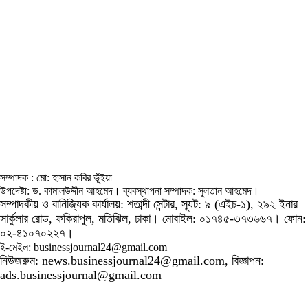
সম্পাদক : মো: হাসান কবির ভূঁইয়া
উপদেষ্টা: ড. কামালউদ্দীন আহমেদ। ব্যবস্থাপনা সম্পাদক: সুলতান আহমেদ।
সম্পাদকীয় ও বানিজ্যিক কার্যালয়: শতাব্দী সেন্টার, স্যূট: ৯ (এইচ-১), ২৯২ ইনার
সার্কুলার রোড, ফকিরাপুল, মতিঝিল, ঢাকা। মোবাইল: ০১৭৪৫-৩৭৩৬৬৭। ফোন:
০২-৪১০৭০২২৭।
ই-মেইল: businessjournal24@gmail.com
নিউজরুম: news.businessjournal24@gmail.com, বিজ্ঞাপন:
ads.businessjournal@gmail.com