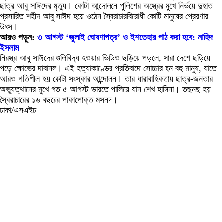
ছাত্র আবু সাঈদের মৃত্যু। কোটা আন্দোলনে পুলিশের অস্ত্রের মুখে নির্ভয়ে দুহাত
প্রসারিত শহীদ আবু সাঈদ হয়ে ওঠেন স্বৈরাচারবিরোধী কোটি মানুষের প্রেরণার
উৎস।
আরও পড়ুন:
৩ আগস্ট ‘জুলাই ঘোষণাপত্র’ ও ইশতেহার পাঠ করা হবে: নাহিদ
ইসলাম
নিরস্ত্র আবু সাঈদের গুলিবিদ্ধ হওয়ার ভিডিও ছড়িয়ে পড়লে, সারা দেশে ছড়িয়ে
পড়ে ক্ষোভের দাবানল। এই হত্যাকাণ্ডের প্রতিবাদে সোচ্চার হন বহু মানুষ, যাতে
আরও গতিশীল হয় কোটা সংস্কার আন্দোলন। তার ধারাবাহিকতায় ছাত্র-জনতার
অভ্যুত্থানের মুখে গত ৫ আগস্ট ভারতে পালিয়ে যান শেখ হাসিনা। তছনছ হয়
স্বৈরাচারের ১৬ বছরের পাকাপোক্ত মসনদ।
ঢাকা/এসএইচ