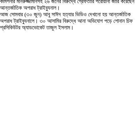
কমিশনার মনিরুজ্জামানসহ ২৬ জনের বিরুদ্ধে গ্রেফতারি পরোয়ানা জারি করেছেন
আন্তর্জাতিক অপরাধ ট্রাইব্যুনাল।
আজ সোমবার (৩০ জুন) আবু সাঈদ হত্যার ভিডিও দেখানো হয় আন্তর্জাতিক
অপরাধ ট্রাইব্যুনালে। ৩০ আসামির বিরুদ্ধে আনা অভিযোগ পড়ে শোনান চিফ
প্রসিকিউটর অ্যাডভোকেট তাজুল ইসলাম।