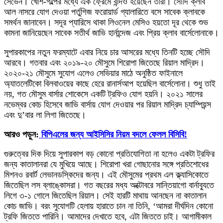
সেভেন। খোশ-গল্পের মধ্যে এক ফ্রেমে বন্দিও হয়েছেন তারা। সৌদি ক্লাব
আল নাসরে যোগ দেওয়া পর্তুগিজ ফরোয়ার্ড গ্যালারিতে বসে সাবেক ক্লাবকে
সমর্থন জানাবেন। সদূর প্যারিসে থাকা লিওনেল মেসিও হয়তো দূর থেকে শুভ
কামনা জানিয়েছেন সাবেক সতীর্থ জাভি হার্নান্দেজ এবং প্রিয় ক্লাব বার্সেলোনাকে।
সুপারকাপের নতুন ফরম্যাটে এবার নিয়ে চার আসরের মধ্যে তিনটি হচ্ছে সৌদি
আরবে। গতবার এবং ২০১৯-২০ মৌসুমে শিরোপা জিতেছে রিয়াল মাদ্রিদ।
২০২০-২১ মৌসুমে সুযোগ এলেও সেভিয়ার মাঠে অনুষ্ঠিত ফাইনালে
অ্যাতলেটিকো বিলবাওয়ের কাছে হেরে রানার্সআপ হয়েছিল বার্সেলোনা। শুধু তাই
নয়, গত মৌসুম বার্সার শোকেসে একটি ট্রফিও যোগ হয়নি। ২০২১ সালের
নভেম্বর কোচ হিসেবে জাভি বার্সায় যোগ দেওয়ার পর রিয়াল মাদ্রিদ চ্যাম্পিয়ন্স
এবং দু’বার লা লিগা জিতেছে।
আরও পড়ুন:
বিপিএলের জন্য আইসিসির নিয়ম বদলে ফেলল বিসিবি!
গুরুত্বের দিক দিয়ে সুপারকাপ বড় কোনো প্রতিযোগিতা না হলেও একটা ট্রফির
জন্য কাতালানরা যে মুখিয়ে আছে। শিরোপা খরা গোছানোর সঙ্গে প্রতিশোধের
মিশনও রবার্ট লেভানডস্কিদের জন্য। এই মৌসুমের প্রথম এল ক্ল্যাসিকোতে
জিতেছিল লস ব্লাঙ্কোসরা। গত বছরের মধ্য অক্টোবরে সান্তিয়াগো বার্নাব্যুতে
লিগে ৩-১ গোলে জিতেছিল রিয়াল। সেই হারটি মাথায় আনছেন না কাতালান
কোচ জাভি। বরং সুযোগটি হেলায় হারাতে চান না তিনি, ‘আমরা দীর্ঘদিন কোনো
ট্রফি জিততে পারিনি। আমাদের দেখাতে হবে, এটা জিততে চাই। আগামীকাল