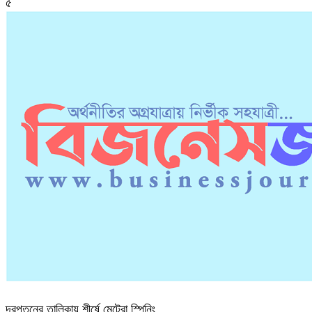
৫
দরপতনের তালিকায় শীর্ষে মেট্রো স্পিনিং