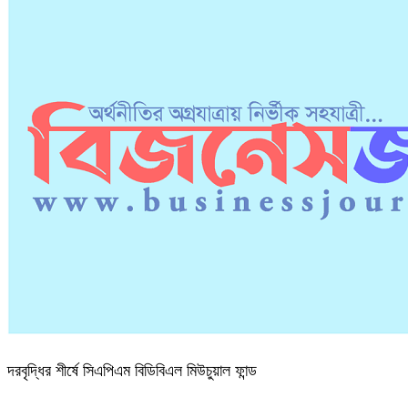
দরবৃদ্ধির শীর্ষে সিএপিএম বিডিবিএল মিউচুয়াল ফান্ড