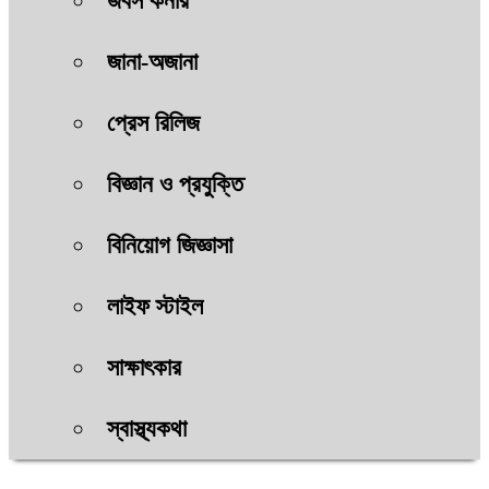
জবস কর্নার
জানা-অজানা
প্রেস রিলিজ
বিজ্ঞান ও প্রযুক্তি
বিনিয়োগ জিজ্ঞাসা
লাইফ স্টাইল
সাক্ষাৎকার
স্বাস্থ্যকথা