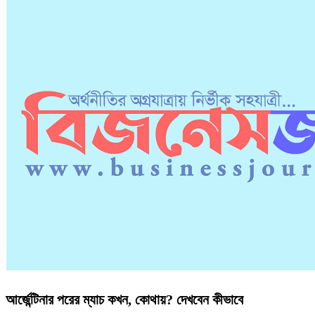
আর্জেন্টিনার পরের ম্যাচ কখন, কোথায়? দেখবেন কীভাবে