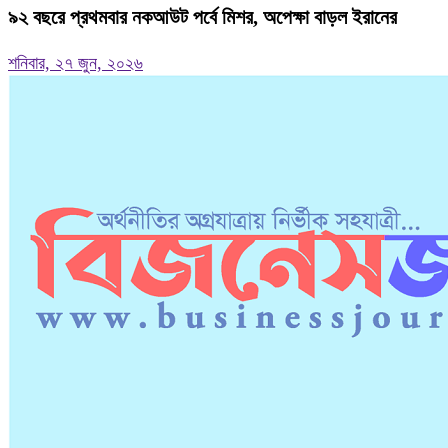
৯২ বছরে প্রথমবার নকআউট পর্বে মিশর, অপেক্ষা বাড়ল ইরানের
শনিবার, ২৭ জুন, ২০২৬