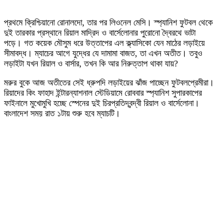
প্রথমে ক্রিশ্চিয়ানো রোনালদো, তার পর লিওনেল মেসি। স্প্যানিশ ফুটবল থেকে
দুই তারকার প্রস্থানে রিয়াল মাদ্রিদ ও বার্সেলোনার পুরোনো দ্বৈরথে ভাটা
পড়ে। গত কয়েক মৌসুম ধরে উত্তাপের এল ক্ল্যাসিকো যেন মাঠের লড়াইয়ে
সীমাবদ্ধ। ম্যাচের আগে যুদ্ধের যে দামামা বাজত, তা এখন অতীত। তবুও
লড়াইটা যখন রিয়াল ও বার্সার, তখন কি আর নিরুত্তাপ থাকা যায়?
মরুর বুকে আজ অতীতের সেই ধ্রুপদি লড়াইয়ের ঝাঁজ পাচ্ছেন ফুটবলপ্রেমীরা।
রিয়াদের কিং ফাহাদ ইন্টারন্যাশনাল স্টেডিয়ামে রোববার স্প্যানিশ সুপারকাপের
ফাইনালে মুখোমুখি হচ্ছে স্পেনের দুই চিরপ্রতিদ্বন্দ্বী রিয়াল ও বার্সেলোনা।
বাংলাদেশ সময় রাত ১টায় শুরু হবে ম্যাচটি।