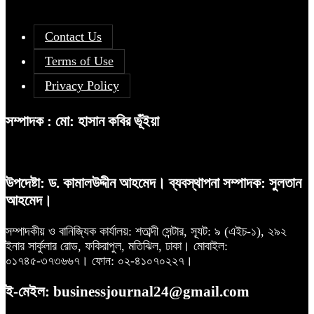
Contact Us
Terms of Use
Privacy Policy
সম্পাদক : মো: হাসান কবির ভূঁইয়া
উপদেষ্টা: ড. কামালউদ্দীন আহমেদ। ব্যবস্থাপনা সম্পাদক: সুলতান
আহমেদ।
সম্পাদকীয় ও বানিজ্যিক কার্যালয়: শতাব্দী সেন্টার, স্যূট: ৯ (এইচ-১), ২৯২
ইনার সার্কুলার রোড, ফকিরাপুল, মতিঝিল, ঢাকা। মোবাইল:
০১৭৪৫-৩৭৩৬৬৭। ফোন: ০২-৪১০৭০২২৭।
ই-মেইল: businessjournal24@gmail.com