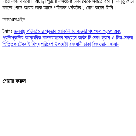
নিয়ে কাজ করবো। এছাড়া পুরনো বাসগুলো ঢাকা থেকে সরাতে হবে। কিন্তু সেটা
করতে গেলে আবার ডাক আসে পরিবহন ধর্মঘটের’, যোগ করেন তিনি।
ঢাকা/এসএইচ
ট্যাগঃ
জলবায়ু পরিবর্তনের প্রভাব মোকাবিলায় জরুরি পদক্ষেপ গ্রহণ এবং
প্রতিশ্রুতির আন্তরিক বাস্তবায়নের মাধ্যমে কার্বন নি:সরণ হ্রাস ও লিঙ্গ-সমতা
ভিত্তিক টেকসই বিশ্ব
পরিবেশ উপদেষ্টা
রাজধানী ঢাকা
রিজওয়ানা হাসান
শেয়ার করুন