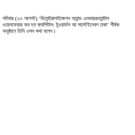
শনিবার (২৩ আগস্ট) ‘ডিসেন্ট্রালাইজেশন অ্যান্ড এনভায়রনমেন্টাল
ওয়েলফেয়ার অব দ্য ক্যাপিটাল: টুওয়ার্ডস আ সাস্টেইনেবল ঢাকা’ শীর্ষক
অনুষ্ঠানে তিনি এসব কথা বলেন।