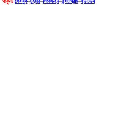
থাকুন:
ফেসবুক
–
টুইটার
–
লিংকডইন
–
ইন্সটাগ্রাম
–
ইউটিউব