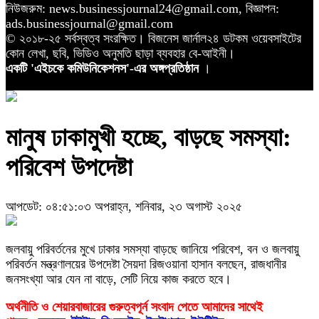
নিউজরুম: news.businessjournal24@gmail.com, বিজ্ঞাপন:
ads.businessjournal@gmail.com
© ২০১৮-২৫ সর্বস্বত্ব সংরক্ষিত। বিজনেস জার্নাল২৪ ডটকম ওয়েবসাইটের
কোন লেখা, ছবি, ভিডিও অনুমতি ছাড়া ব্যবহার বে-আইনী।
একটি 'এইচকে কমিউনিকেশনস'-এর অঙ্গপ্রতিষ্ঠান
।
মানুষ ঢাকামুখী হচ্ছে, বাড়ছে সমস্যা:
পরিবেশ উপদেষ্টা
আপডেট: ০৪:৫১:০৩ অপরাহ্ন, শনিবার, ২৩ অগাস্ট ২০২৫
জলবায়ু পরিবর্তনের মুখে ঢাকার সমস্যা বাড়ছে জানিয়ে পরিবেশ, বন ও জলবায়ু
পরিবর্তন মন্ত্রণালয়ের উপদেষ্টা সৈয়দা রিজওয়ানা হাসান বলছেন, রাজধানীর
জনসংখ্যা আর যেন না বাড়ে, সেটি নিয়ে কাজ করতে হবে।
অর্থনীতি ও শেয়ারবাজারের গুরুত্বপূর্ন সংবাদ পেতে আমাদের সাথেই