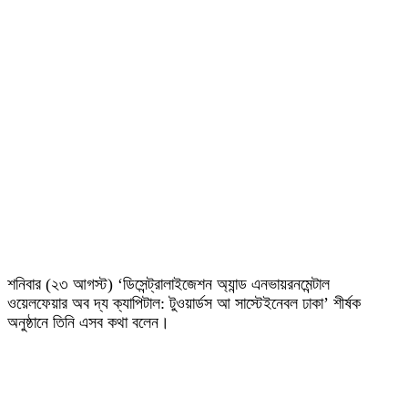
শনিবার (২৩ আগস্ট) ‘ডিসেন্ট্রালাইজেশন অ্যান্ড এনভায়রনমেন্টাল
ওয়েলফেয়ার অব দ্য ক্যাপিটাল: টুওয়ার্ডস আ সাস্টেইনেবল ঢাকা’ শীর্ষক
অনুষ্ঠানে তিনি এসব কথা বলেন।