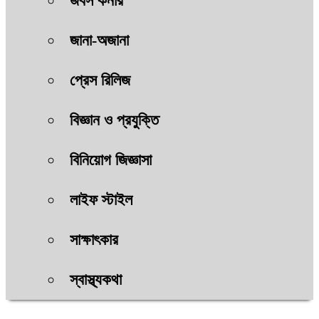
জবস কর্নার
জানা-অজানা
প্রেস রিলিজ
বিজ্ঞান ও প্রযুক্তি
বিনিয়োগ জিজ্ঞাসা
লাইফ স্টাইল
সাক্ষাৎকার
স্বাস্থ্যকথা