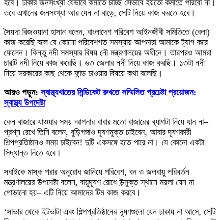
হবে। ঢাকার জনসংখ্যা যেভাবে কমাতে চাচ্ছি সেভাবে হয়তো কমাতে পারবো না।
তবে এখানের জনসংখ্যা আর যেন না বাড়ে, সেটি নিয়ে কাজ করতে হবে।
সৈয়দা রিজওয়ানা হাসান বলেন, বাংলাদেশ পরিবেশ আইনজীবী সমিতিতে (বেলা)
কাজ করেছি বলে যে কোনো পরিবেশগত সমস্যায় আপনারা আমাকে ট্যাগ করে
ফেলেন। কিন্তু নদী সমস্যার বিষয় নৌ মন্ত্রণালয়ের অধীনে। তারপরও আমরা
চারটি নদী নিয়ে কাজ করেছি। ৬৩ জেলার নদী নিয়ে কাজ করছি। ১৩টা নদী
নিয়ে সরকারের কাছ থেকে ফান্ড চাওয়ার বিষয়ে কথা বলেছি।
আরও পড়ুন:
স্বাস্থ্যখাতের সিন্ডিকেট রুখতে সম্মিলিত প্রচেষ্টা প্রয়োজন:
স্বাস্থ্য উপদেষ্টা
কেন বাজারে যাওয়ার সময় আপনার বাবার মতো বাজারের ব্যাগটা নিয়ে যান না–
প্রশ্ন রেখে তিনি বলেন, বুড়িগঙ্গাও দূষণমুক্ত চাইবেন, আবার দূষণকারী
শিল্পপ্রতিষ্ঠানও সময় চাইবেন! দুটি একসঙ্গে হতে পারে না। যে কোনো একটা
সিদ্ধান্ত নিতে হবে।
সবাইকে মাস্ক পরার অনুরোধ জানিয়ে পরিবেশ, বন ও জলবায়ু পরিবর্তন
মন্ত্রণালয়ের উপদেষ্টা বলেন, বায়ুদূষণ রোধে উন্মুক্ত স্থানে ময়লা যেন না
পোড়ানো হয়– এটি নিয়ে আমাদের টিম কাজ করবে।
‘সাভার থেকে ইটভাটা এবং শিল্পপ্রতিষ্ঠানের দূষণগুলো যেন ঢাকায় না আসে, সেটি