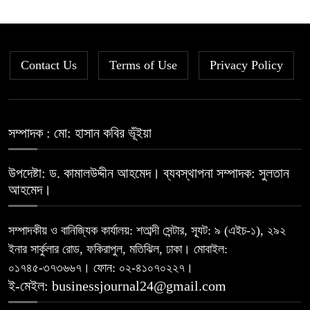
দরবৃদ্ধির শীর্ষে সিএপিএম বিডিবিএল
৫
মিউচুয়াল ফান্ড
Contact Us
Terms of Use
দরপতনের তালিকায় শীর্ষে মেট্রো স্পিনিং
Privacy Policy
৬
রহিমা ফুডের শেয়ারে কারসাজির প্রমাণ
সম্পাদক : মো: হাসান কবির ভূঁইয়া
৭
পেয়েছে বিএসইসি
উপদেষ্টা: ড. কামালউদ্দীন আহমেদ। ব্যবস্থাপনা সম্পাদক: সুলতান
সূচকের পতনে ১২১০ কোটি টাকার লেনদেন
আহমেদ।
৮
সম্পাদকীয় ও বানিজ্যিক কার্যালয়: শতাব্দী সেন্টার, স্যূট: ৯ (এইচ-১), ২৯২
ইনার সার্কুলার রোড, ফকিরাপুল, মতিঝিল, ঢাকা। মোবাইল:
আগামী প্রজন্মের জন্য সুস্থ পরিবেশ চান
৯
০১৭৪৫-৩৭৩৬৬৭। ফোন: ০২-৪১০৭০২২৭।
প্রধানমন্ত্রী
ই-মেইল: businessjournal24@gmail.com