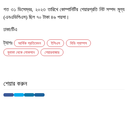
গত ৩১ ডিসেম্বর, ২০২৩ তারিখে কোম্পানিটির শেয়ারপ্রতি নিট সম্পদ মূল্য
(এনএভিপিএস) ছিল ৭০ টাকা ৪৬ পয়সা।
ঢাকা/টিএ
ট্যাগঃ
আর্থিক প্রতিবেদন
ইপিএস
বিডি ল্যাম্পস
‍মুনাফা থেকে লোকসান
শেয়ারবাজার
শেয়ার করুন