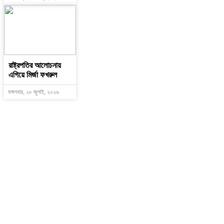
রাষ্ট্রপতির আলোচনায়
এগিয়ে মির্জা ফখরুল
মঙ্গলবার, ২৮ জুলাই, ২০২৬