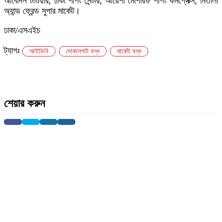
আবেদিন টাওয়ার, ঢাকা শপিং সেন্টার, আয়েশা মোশারফ শপিং কমপ্লেক্স, মিতালী
অ্যান্ড ফ্রেন্ড সুপার মার্কেট।
ঢাকা/এসএইচ
ট্যাগঃ
আইডিবি
দোকানপাট বন্ধ
মার্কেট বন্ধ
শেয়ার করুন