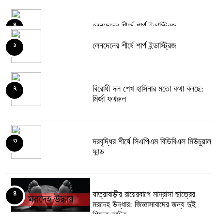
লেনদেনের শীর্ষে শার্প ইন্ডাস্ট্রিজ
৪
লেনদেনের শীর্ষে শার্প ইন্ডাস্ট্রিজ
১
দরবৃদ্ধির শীর্ষে সিএপিএম বিডিবিএল মিউচুয়াল
৫
ফান্ড
বিরোধী দল শেখ হাসিনার মতো কথা বলছে:
২
মির্জা ফখরুল
দরপতনের তালিকায় শীর্ষে মেট্রো স্পিনিং
৬
দরবৃদ্ধির শীর্ষে সিএপিএম বিডিবিএল মিউচুয়াল
৩
ফান্ড
রহিমা ফুডের শেয়ারে কারসাজির প্রমাণ
৭
পেয়েছে বিএসইসি
যাত্রাবাড়ীর রায়েরবাগে মাদ্রাসা ছাত্রের
৪
মরদেহ উদ্ধার: জিজ্ঞাসাবাদের জন্য দুই
শিক্ষক আটক
৮