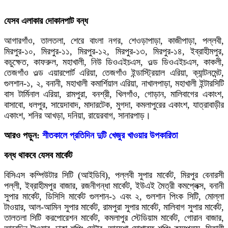
যেসব এলাকার দোকানপাট বন্ধ
আগারগাঁও, তালতলা, শেরে বাংলা নগর, শেওড়াপাড়া, কাজীপাড়া, পল্লবী,
মিরপুর-১০, মিরপুর-১১, মিরপুর-১২, মিরপুর-১৩, মিরপুর-১৪, ইব্রাহীমপুর,
কচুক্ষেত, কাফরুল, মহাখালী, নিউ ডিওএইচএস, ওল্ড ডিওএইচএস, কাকলী,
তেজগাঁও ওল্ড এয়ারপোর্ট এরিয়া, তেজগাঁও ইন্ডাস্ট্রিয়াল এরিয়া, ক্যান্টনমেন্ট,
গুলশান-১, ২, বনানী, মহাখালী কমার্শিয়াল এরিয়া, নাখালপাড়া, মহাখালী ইন্টারসিটি
বাস টার্মিনাল এরিয়া, রামপুরা, বনশ্রী, খিলগাঁও, গোড়ান, মালিবাগের একাংশ,
বাসাবো, ধলপুর, সায়েদাবাদ, মাদারটেক, মুগদা, কমলাপুরের একাংশ, যাত্রাবাড়ীর
একাংশ, শনির আখড়া, দনিয়া, রায়েরবাগ, সানারপাড়।
আরও পড়ুন:
শীতকালে প্রতিদিন দুটি খেজুর খাওয়ার উপকারিতা
বন্ধ থাকবে যেসব মার্কেট
বিসিএস কম্পিউটার সিটি (আইডিবি), পল্লবী সুপার মার্কেট, মিরপুর বেনারসী
পল্লী, ইব্রাহীমপুর বাজার, রজনীগন্ধা মার্কেট, ইউএই মৈত্রী কমপ্লেক্স, বনানী
সুপার মার্কেট, ডিসিসি মার্কেট গুলশান-১ এবং ২, গুলশান পিংক সিটি, মোল্লা
টাওয়ার, আল-আমিন সুপার মার্কেট, রামপুরা সুপার মার্কেট, মালিবাগ সুপার মার্কেট,
তালতলা সিটি করপোরেশন মার্কেট, কমলাপুর স্টেডিয়াম মার্কেট, গোরান বাজার,