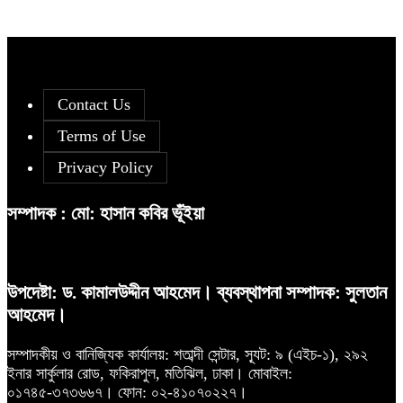
সূচকের পতনে ১২১০ কোটি টাকার লেনদেন
সূচকের পতনে ১২১০ কোটি টাকার লেনদেন
৫
আগামী প্রজন্মের জন্য সুস্থ পরিবেশ চান
৯
প্রধানমন্ত্রী
Contact Us
Terms of Use
দরপতনের তালিকায় শীর্ষে মেট্রো স্পিনিং
৬
Privacy Policy
বিএসইসির নতুন কমিশনার হোসেন সাদাত
১০
সম্পাদক : মো: হাসান কবির ভূঁইয়া
রহিমা ফুডের শেয়ারে কারসাজির প্রমাণ
৭
পেয়েছে বিএসইসি
উপদেষ্টা: ড. কামালউদ্দীন আহমেদ। ব্যবস্থাপনা সম্পাদক: সুলতান
আহমেদ।
আগামী প্রজন্মের জন্য সুস্থ পরিবেশ চান
৮
প্রধানমন্ত্রী
সম্পাদকীয় ও বানিজ্যিক কার্যালয়: শতাব্দী সেন্টার, স্যূট: ৯ (এইচ-১), ২৯২
ইনার সার্কুলার রোড, ফকিরাপুল, মতিঝিল, ঢাকা। মোবাইল:
০১৭৪৫-৩৭৩৬৬৭। ফোন: ০২-৪১০৭০২২৭।