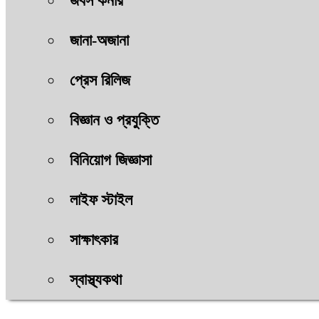
জবস কর্নার
জানা-অজানা
প্রেস রিলিজ
বিজ্ঞান ও প্রযুক্তি
বিনিয়োগ জিজ্ঞাসা
লাইফ স্টাইল
সাক্ষাৎকার
স্বাস্থ্যকথা