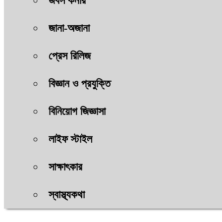
জবস কর্নার
জানা-অজানা
প্রেস রিলিজ
বিজ্ঞান ও প্রযুক্তি
বিনিয়োগ জিজ্ঞাসা
লাইফ স্টাইল
সাক্ষাৎকার
স্বাস্থ্যকথা