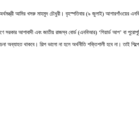
ন অর্থমন্ত্রী আমির খসরু মাহমুদ চৌধুরী। বৃহস্পতিবার (৯ জুলাই) আগারগাঁওয়ের 
পূরণে সরকার আশাবাদী এবং জাতীয় রাজস্ব বোর্ড (এনবিআর) ‘গিয়ার্ড আপ’ বা পুরোপু
না অব্যাহত থাকবে। শিল্প ভালো না হলে অর্থনীতি শক্তিশালী হবে না। তাই শিল্পে