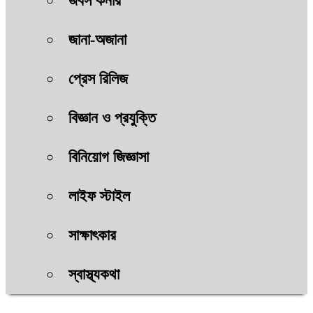
জবস কর্নার
জানা-অজানা
প্রেস রিলিজ
বিজ্ঞান ও প্রযুক্তি
বিনিয়োগ জিজ্ঞাসা
লাইফ স্টাইল
সাক্ষাৎকার
স্বাস্থ্যকথা