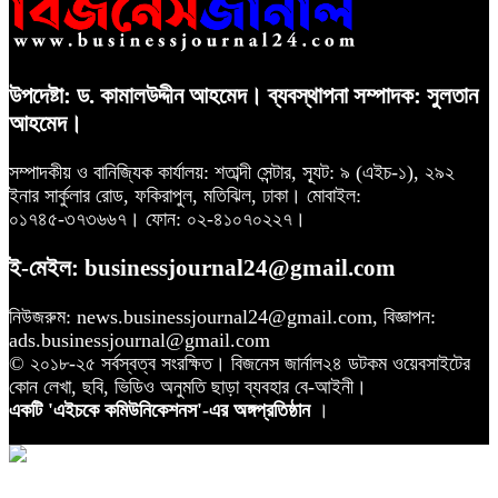
উপদেষ্টা: ড. কামালউদ্দীন আহমেদ। ব্যবস্থাপনা সম্পাদক: সুলতান
আহমেদ।
সম্পাদকীয় ও বানিজ্যিক কার্যালয়: শতাব্দী সেন্টার, স্যূট: ৯ (এইচ-১), ২৯২
ইনার সার্কুলার রোড, ফকিরাপুল, মতিঝিল, ঢাকা। মোবাইল:
০১৭৪৫-৩৭৩৬৬৭। ফোন: ০২-৪১০৭০২২৭।
ই-মেইল: businessjournal24@gmail.com
নিউজরুম: news.businessjournal24@gmail.com, বিজ্ঞাপন:
ads.businessjournal@gmail.com
© ২০১৮-২৫ সর্বস্বত্ব সংরক্ষিত। বিজনেস জার্নাল২৪ ডটকম ওয়েবসাইটের
কোন লেখা, ছবি, ভিডিও অনুমতি ছাড়া ব্যবহার বে-আইনী।
একটি 'এইচকে কমিউনিকেশনস'-এর অঙ্গপ্রতিষ্ঠান
।