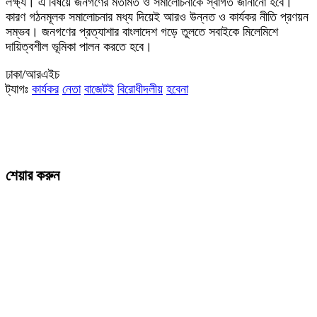
লক্ষ্য। এ বিষয়ে জনগণের মতামত ও সমালোচনাকে স্বাগত জানানো হবে।
কারণ গঠনমূলক সমালোচনার মধ্য দিয়েই আরও উন্নত ও কার্যকর নীতি প্রণয়ন
সম্ভব। জনগণের প্রত্যাশার বাংলাদেশ গড়ে তুলতে সবাইকে মিলেমিশে
দায়িত্বশীল ভূমিকা পালন করতে হবে।
ঢাকা/আরএইচ
ট্যাগঃ
কার্যকর
নেতা
বাজেটই
বিরোধীদলীয়
হবেনা
শেয়ার করুন