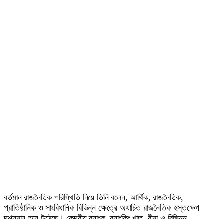
বর্তমান রাজনৈতিক পরিস্থিতি নিয়ে তিনি বলেন, আর্থিক, রাজনৈতিক,
প্রাতিষ্ঠানিক ও সাংবিধানিক বিভিন্ন ক্ষেত্রে অযাচিত রাজনৈতিক হস্তক্ষেপ
দৃশ্যমান হয়ে উঠেছে। কেন্দ্রীয় ব্যাংক, ব্যাংকিং খাত, বীমা ও বিভিন্ন