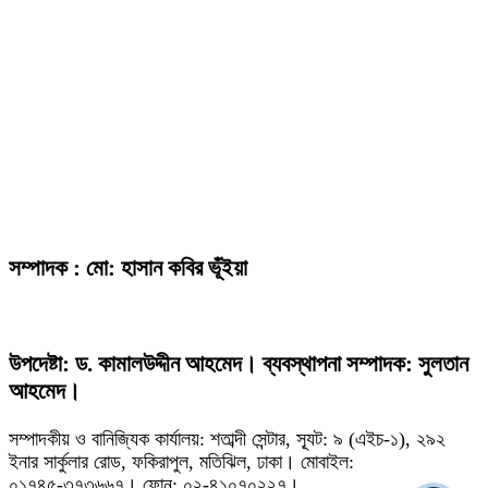
সম্পাদক : মো: হাসান কবির ভূঁইয়া
উপদেষ্টা: ড. কামালউদ্দীন আহমেদ। ব্যবস্থাপনা সম্পাদক: সুলতান
আহমেদ।
সম্পাদকীয় ও বানিজ্যিক কার্যালয়: শতাব্দী সেন্টার, স্যূট: ৯ (এইচ-১), ২৯২
ইনার সার্কুলার রোড, ফকিরাপুল, মতিঝিল, ঢাকা। মোবাইল:
০১৭৪৫-৩৭৩৬৬৭। ফোন: ০২-৪১০৭০২২৭।