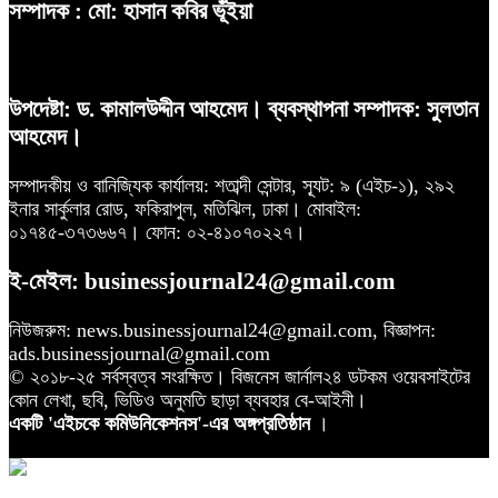
সম্পাদক : মো: হাসান কবির ভূঁইয়া
উপদেষ্টা: ড. কামালউদ্দীন আহমেদ। ব্যবস্থাপনা সম্পাদক: সুলতান
আহমেদ।
সম্পাদকীয় ও বানিজ্যিক কার্যালয়: শতাব্দী সেন্টার, স্যূট: ৯ (এইচ-১), ২৯২
ইনার সার্কুলার রোড, ফকিরাপুল, মতিঝিল, ঢাকা। মোবাইল:
০১৭৪৫-৩৭৩৬৬৭। ফোন: ০২-৪১০৭০২২৭।
ই-মেইল: businessjournal24@gmail.com
নিউজরুম: news.businessjournal24@gmail.com, বিজ্ঞাপন:
ads.businessjournal@gmail.com
© ২০১৮-২৫ সর্বস্বত্ব সংরক্ষিত। বিজনেস জার্নাল২৪ ডটকম ওয়েবসাইটের
কোন লেখা, ছবি, ভিডিও অনুমতি ছাড়া ব্যবহার বে-আইনী।
একটি 'এইচকে কমিউনিকেশনস'-এর অঙ্গপ্রতিষ্ঠান
।