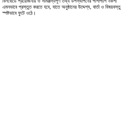
বিলবোর্ডে প্রয়োজনীয় ও সামঞ্জস্যপূর্ণ তথ্য উপস্থাপনের পাশাপাশি নকশা
এমনভাবে প্রস্তুত করতে হবে, যাতে অনুষ্ঠানের উদ্দেশ্য, বার্তা ও বিষয়বস্তু
স্পষ্টভাবে ফুটে ওঠে।