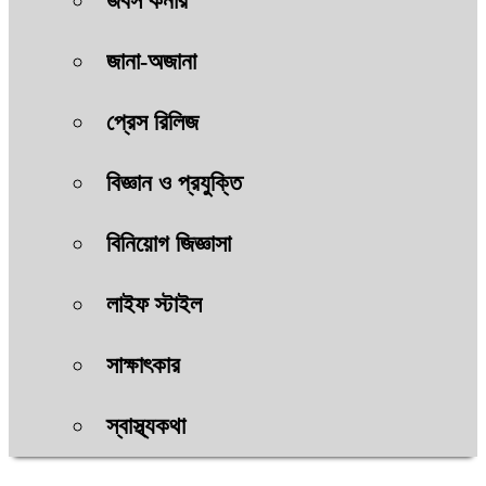
জবস কর্নার
জানা-অজানা
প্রেস রিলিজ
বিজ্ঞান ও প্রযুক্তি
বিনিয়োগ জিজ্ঞাসা
লাইফ স্টাইল
সাক্ষাৎকার
স্বাস্থ্যকথা