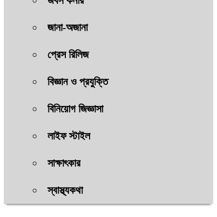
জবস কর্নার
জানা-অজানা
প্রেস রিলিজ
বিজ্ঞান ও প্রযুক্তি
বিনিয়োগ জিজ্ঞাসা
লাইফ স্টাইল
সাক্ষাৎকার
স্বাস্থ্যকথা