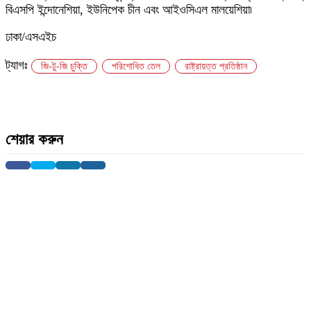
বিএসপি ইন্দোনেশিয়া, ইউনিপেক চীন এবং আইওসিএল মালয়েশিয়া৷
ঢাকা/এসএইচ
ট্যাগঃ
জি-টু-জি চুক্তি
পরিশোধিত তেল
রাষ্ট্রায়ত্ত প্রতিষ্ঠান
শেয়ার করুন