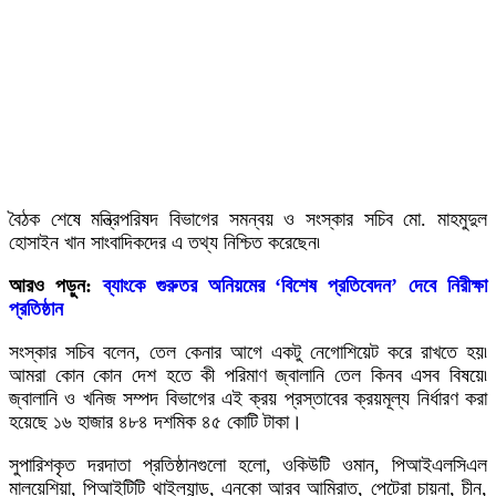
বৈঠক শেষে মন্ত্রিপরিষদ বিভাগের সমন্বয় ও সংস্কার সচিব মো. মাহমুদুল
হোসাইন খান সাংবাদিকদের এ তথ্য নিশ্চিত করেছেন৷
আরও পড়ুন:
ব্যাংকে গুরুতর অনিয়মের ‘বিশেষ প্রতিবেদন’ দেবে নিরীক্ষা
প্রতিষ্ঠান
সংস্কার সচিব বলেন, তেল কেনার আগে একটু নেগোশিয়েট করে রাখতে হয়৷
আমরা কোন কোন দেশ হতে কী পরিমাণ জ্বালানি তেল কিনব এসব বিষয়ে৷
জ্বালানি ও খনিজ সম্পদ বিভাগের এই ক্রয় প্রস্তাবের ক্রয়মূল্য নির্ধারণ করা
হয়েছে ১৬ হাজার ৪৮৪ দশমিক ৪৫ কোটি টাকা।
সুপারিশকৃত দরদাতা প্রতিষ্ঠানগুলো হলো, ওকিউটি ওমান, পিআইএলসিএল
মালয়েশিয়া, পিআইটিটি থাইল্যান্ড, এনকো আরব আমিরাত, পেট্রো চায়না, চীন,