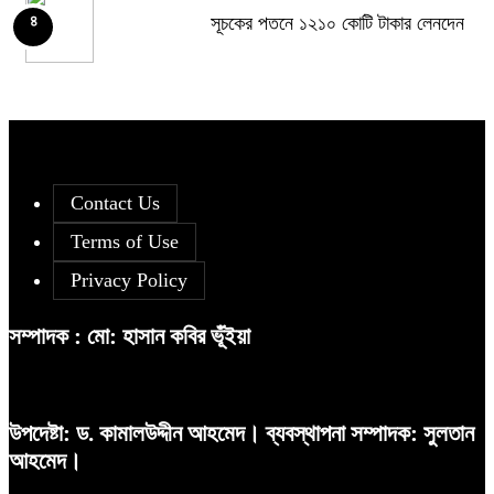
সূচকের পতনে ১২১০ কোটি টাকার লেনদেন
৪
সূচকের পতনে ১২১০ কোটি টাকার লেনদেন
৮
দরপতনের তালিকায় শীর্ষে মেট্রো স্পিনিং
৫
আগামী প্রজন্মের জন্য সুস্থ পরিবেশ চান
৯
প্রধানমন্ত্রী
Contact Us
যাত্রাবাড়ীর রায়েরবাগে মাদ্রাসা ছাত্রের
৬
Terms of Use
মরদেহ উদ্ধার: জিজ্ঞাসাবাদের জন্য দুই
শিক্ষক আটক
Privacy Policy
বিএসইসির নতুন কমিশনার হোসেন সাদাত
১০
সম্পাদক : মো: হাসান কবির ভূঁইয়া
রহিমা ফুডের শেয়ারে কারসাজির প্রমাণ
৭
পেয়েছে বিএসইসি
উপদেষ্টা: ড. কামালউদ্দীন আহমেদ। ব্যবস্থাপনা সম্পাদক: সুলতান
আহমেদ।
আগামী প্রজন্মের জন্য সুস্থ পরিবেশ চান
৮