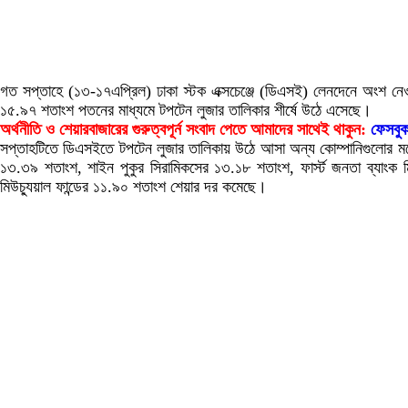
গত সপ্তাহে (১৩-১৭এপ্রিল) ঢাকা স্টক এক্সচেঞ্জে (ডিএসই) লেনদেনে অংশ নেওয়
১৫.৯৭ শতাংশ পতনের মাধ্যমে টপটেন লুজার তালিকার শীর্ষে উঠে এসেছে।
অর্থনীতি ও শেয়ারবাজারের গুরুত্বপূর্ন সংবাদ পেতে আমাদের সাথেই থাকুন:
ফেসবু
সপ্তাহটিতে ডিএসইতে টপটেন লুজার তালিকায় উঠে আসা অন্য কোম্পানিগুলোর মধ
১৩.৩৯ শতাংশ, শাইন পুকুর সিরামিকসের ১৩.১৮ শতাংশ, ফার্স্ট জনতা ব্যাংক 
মিউচ্যুয়াল ফান্ডের ১১.৯০ শতাংশ শেয়ার দর কমেছে।