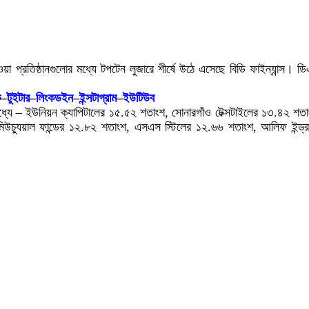
া প্রতিষ্ঠানগুলোর মধ্যে টপটেন লুজারে শীর্ষে উঠে এসেছে বিডি ফাইন্যান্স। 
ক
–
টুইটার
–
লিংকডইন
–
ইন্সটাগ্রাম
–
ইউটিউব
্যে – ইউনিয়ন ক্যাপিটালের ১৫.৫২ শতাংশ, সোনারগাঁও টেক্সটাইলের ১৩.৪২ শত
মিউচ্যুয়াল ফান্ডের ১২.৮২ শতাংশ, এসএস স্টিলের ১২.৬৬ শতাংশ, আলিফ ইন্ড্