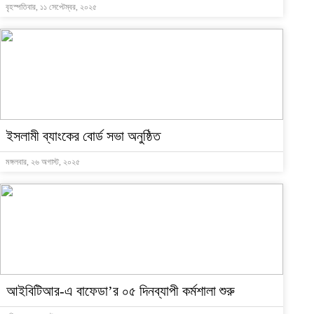
বৃহস্পতিবার, ১১ সেপ্টেম্বর, ২০২৫
ইসলামী ব্যাংকের বোর্ড সভা অনুষ্ঠিত
মঙ্গলবার, ২৬ অগাস্ট, ২০২৫
আইবিটিআর-এ বাফেডা’র ০৫ দিনব্যাপী কর্মশালা শুরু