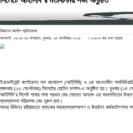
সিলেটে আইসিবি’র মতবিনিময় সভা অনুষ্ঠিত
বিজনেস জার্নাল প্রতিবেদক:
আপডেট: ০৬:৩৮:৩৩ অপরাহ্ন, বুধবার, ২৪ সেপ্টেম্বর ২০২৫
/
১০৬০৯ বার দেখা হয়েছে
ইনভেস্টমেন্ট কর্পোরেশন অব বাংলাদেশ (আইসিবি) ও এর আওতাধীন সাবসিডিয়ারি
মঙ্গলবার (২৩ সেপ্টেম্বর) সিলেটের হোটেল ডালাস-এ অনুষ্ঠিত হয়। বুধবার (২৪ স
আইসিবি’র সিলেট শাখার শাখা প্রধান মোঃ সোহেল আহমদ এর সভাপতিত্বে উক্ত সভ
ব্যবস্থাপনা পরিচালক মোঃ নূরুল হুদা।
সভায় বিভিন্ন রাষ্ট্রায়ত্ত ব্যাংকের মহাব্যবস্থাপকগণ ও ঊর্ধ্বতন কর্মকর্তাগণস