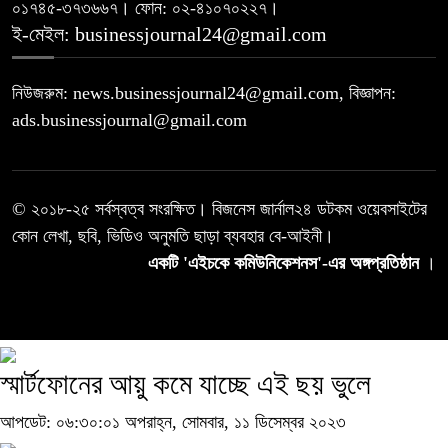
০১৭৪৫-৩৭৩৬৬৭। ফোন: ০২-৪১০৭০২২৭।
ই-মেইল: businessjournal24@gmail.com
নিউজরুম: news.businessjournal24@gmail.com, বিজ্ঞাপন:
ads.businessjournal@gmail.com
© ২০১৮-২৫ সর্বস্বত্ব সংরক্ষিত। বিজনেস জার্নাল২৪ ডটকম ওয়েবসাইটের
কোন লেখা, ছবি, ভিডিও অনুমতি ছাড়া ব্যবহার বে-আইনী।
একটি 'এইচকে কমিউনিকেশনস'-এর অঙ্গপ্রতিষ্ঠান
।
স্মার্টফোনের আয়ু কমে যাচ্ছে এই ছয় ভুলে
আপডেট: ০৬:৩০:০১ অপরাহ্ন, সোমবার, ১১ ডিসেম্বর ২০২৩