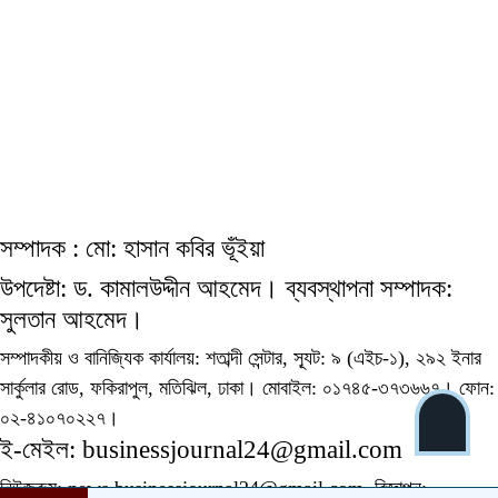
সম্পাদক : মো: হাসান কবির ভূঁইয়া
উপদেষ্টা: ড. কামালউদ্দীন আহমেদ। ব্যবস্থাপনা সম্পাদক:
সুলতান আহমেদ।
সম্পাদকীয় ও বানিজ্যিক কার্যালয়: শতাব্দী সেন্টার, স্যূট: ৯ (এইচ-১), ২৯২ ইনার
সার্কুলার রোড, ফকিরাপুল, মতিঝিল, ঢাকা। মোবাইল: ০১৭৪৫-৩৭৩৬৬৭। ফোন:
০২-৪১০৭০২২৭।
ই-মেইল: businessjournal24@gmail.com
নিউজরুম: news.businessjournal24@gmail.com, বিজ্ঞাপন: