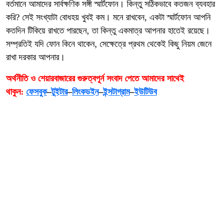
বর্তমানে আমাদের সার্বক্ষণিক সঙ্গী স্মার্টফোন। কিন্তু সঠিকভাবে কতজন ব্যবহার
করি? সেই সংখ্যাটা বোধহয় খুবই কম। মনে রাখবেন, একটা স্মার্টফোন আপনি
কতদিন টিকিয়ে রাখতে পারছেন, তা কিন্তু একমাত্র আপনার হাতেই রয়েছে।
সম্প্রতিই যদি ফোন কিনে থাকেন, সেক্ষেত্রে প্রথম থেকেই কিছু নিয়ম জেনে
রাখা দরকার আপনার।
অর্থনীতি ও শেয়ারবাজারের গুরুত্বপূর্ন সংবাদ পেতে আমাদের সাথেই
থাকুন:
ফেসবুক
–
টুইটার
–
লিংকডইন
–
ইন্সটাগ্রাম
–
ইউটিউব