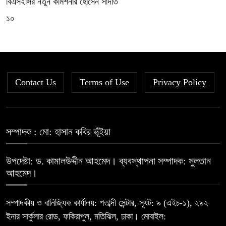
বিএসইসির নতুন কমিশনার হোসেন সাদাত
১০
Contact Us
Terms of Use
Privacy Policy
সম্পাদক : মো: হাসান কবির ভূঁইয়া
উপদেষ্টা: ড. কামালউদ্দীন আহমেদ। ব্যবস্থাপনা সম্পাদক: সুলতান
আহমেদ।
সম্পাদকীয় ও বানিজ্যিক কার্যালয়: শতাব্দী সেন্টার, স্যূট: ৯ (এইচ-১), ২৯২
ইনার সার্কুলার রোড, ফকিরাপুল, মতিঝিল, ঢাকা। মোবাইল: