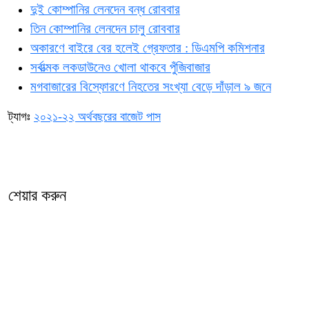
দুই কোম্পানির লেনদেন বন্ধ রোববার
তিন কোম্পানির লেনদেন চালু রোববার
অকারণে বাইরে বের হলেই গ্রেফতার : ডিএমপি কমিশনার
সর্বাত্মক লকডাউনেও খোলা থাকবে পুঁজিবাজার
মগবাজারের বিস্ফোরণে নিহতের সংখ্যা বেড়ে দাঁড়াল ৯ জনে
ট্যাগঃ
২০২১-২২ অর্থবছরের বাজেট পাস
শেয়ার করুন