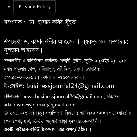
Privacy Policy
সম্পাদক : মো: হাসান কবির ভূঁইয়া
উপদেষ্টা: ড. কামালউদ্দীন আহমেদ। ব্যবস্থাপনা সম্পাদক:
সুলতান আহমেদ।
সম্পাদকীয় ও বানিজ্যিক কার্যালয়: শতাব্দী সেন্টার, স্যূট: ৯ (এইচ-১), ২৯২
ইনার সার্কুলার রোড, ফকিরাপুল, মতিঝিল, ঢাকা। মোবাইল:
০১৭৪৫-৩৭৩৬৬৭। ফোন: ০২-৪১০৭০২২৭।
ই-মেইল: businessjournal24@gmail.com
নিউজরুম: news.businessjournal24@gmail.com, বিজ্ঞাপন:
ads.businessjournal@gmail.com
© ২০১৮-২৫ সর্বস্বত্ব সংরক্ষিত। বিজনেস জার্নাল২৪ ডটকম ওয়েবসাইটের
কোন লেখা, ছবি, ভিডিও অনুমতি ছাড়া ব্যবহার বে-আইনী।
একটি 'এইচকে কমিউনিকেশনস'-এর অঙ্গপ্রতিষ্ঠান
।