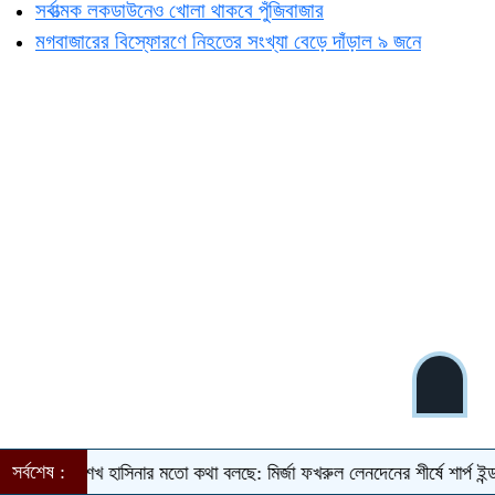
সর্বাত্মক লকডাউনেও খোলা থাকবে পুঁজিবাজার
মগবাজারের বিস্ফোরণে নিহতের সংখ্যা বেড়ে দাঁড়াল ৯ জনে
সর্বশেষ :
ল শেখ হাসিনার মতো কথা বলছে: মির্জা ফখরুল
লেনদেনের শীর্ষে শার্প ইন্ডাস্ট্রিজ
দর