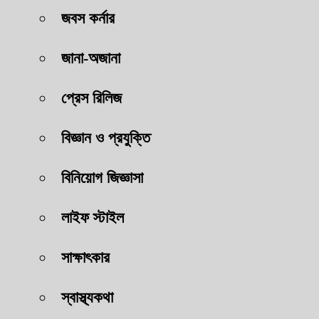
জবস কর্নার
জানা-অজানা
প্রেস রিলিজ
বিজ্ঞান ও প্রযুক্তি
বিনিয়োগ জিজ্ঞাসা
লাইফ স্টাইল
সাক্ষাৎকার
স্বাস্থ্যকথা