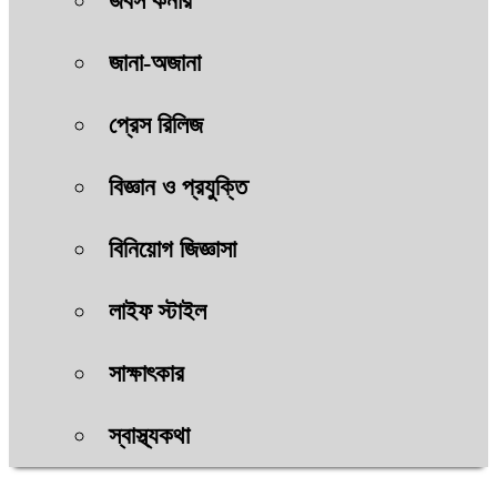
জবস কর্নার
জানা-অজানা
প্রেস রিলিজ
বিজ্ঞান ও প্রযুক্তি
বিনিয়োগ জিজ্ঞাসা
লাইফ স্টাইল
সাক্ষাৎকার
স্বাস্থ্যকথা