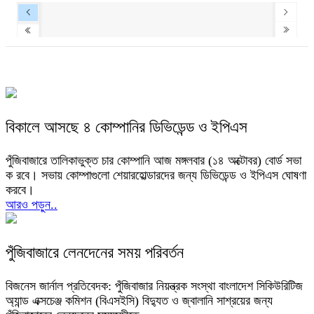
বিকালে আসছে ৪ কোম্পানির ডিভিডেন্ড ও ইপিএস
পুঁজিবাজারে তালিকাভুক্ত চার কোম্পানি আজ মঙ্গলবার (১৪ অক্টোবর) বোর্ড সভা
ক রবে। সভায় কোম্পাগুলো শেয়ারহোল্ডারদের জন্য ডিভিডেন্ড ও ইপিএস ঘোষণা
করবে।
আরও পড়ুন..
পুঁজিবাজারে লেনদেনের সময় পরিবর্তন
বিজনেস জার্নাল প্রতিবেদক: পুঁজিবাজার নিয়ন্ত্রক সংস্থা বাংলাদেশ সিকিউরিটিজ
অ্যান্ড এক্সচেঞ্জ কমিশন (বিএসইসি) বিদ্যুত ও জ্বালানি সাশ্রয়ের জন্য