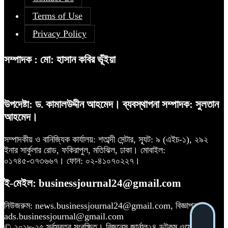
Terms of Use
Privacy Policy
সম্পাদক : মো: হাসান কবির ভূঁইয়া
উপদেষ্টা: ড. কামালউদ্দীন আহমেদ। ব্যবস্থাপনা সম্পাদক: সুলতান
আহমেদ।
সম্পাদকীয় ও বানিজ্যিক কার্যালয়: শতাব্দী সেন্টার, স্যূট: ৯ (এইচ-১), ২৯২
ইনার সার্কুলার রোড, ফকিরাপুল, মতিঝিল, ঢাকা। মোবাইল:
০১৭৪৫-৩৭৩৬৬৭। ফোন: ০২-৪১০৭০২২৭।
ই-মেইল: businessjournal24@gmail.com
নিউজরুম: news.businessjournal24@gmail.com, বিজ্ঞাপন:
ads.businessjournal@gmail.com
© ২০১৮-২৫ সর্বস্বত্ব সংরক্ষিত। বিজনেস জার্নাল২৪ ডটকম ওয়েবসাইটের