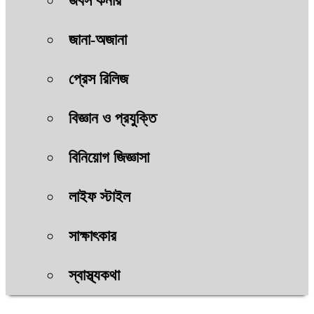
জবস কর্নার
জানা-অজানা
প্রেস রিলিজ
বিজ্ঞান ও প্রযুক্তি
বিনিয়োগ জিজ্ঞাসা
লাইফ স্টাইল
সাক্ষাৎকার
স্বাস্থ্যকথা