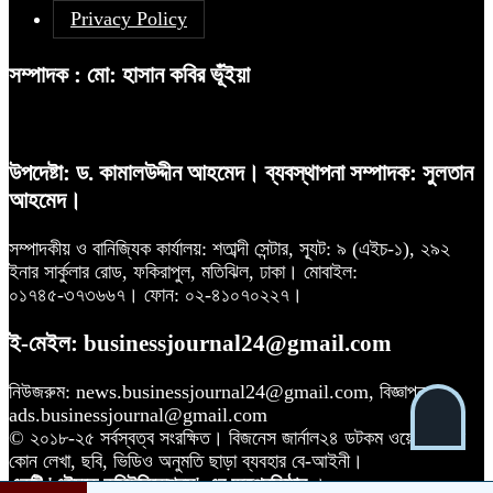
Privacy Policy
সম্পাদক : মো: হাসান কবির ভূঁইয়া
উপদেষ্টা: ড. কামালউদ্দীন আহমেদ। ব্যবস্থাপনা সম্পাদক: সুলতান
আহমেদ।
সম্পাদকীয় ও বানিজ্যিক কার্যালয়: শতাব্দী সেন্টার, স্যূট: ৯ (এইচ-১), ২৯২
ইনার সার্কুলার রোড, ফকিরাপুল, মতিঝিল, ঢাকা। মোবাইল:
০১৭৪৫-৩৭৩৬৬৭। ফোন: ০২-৪১০৭০২২৭।
ই-মেইল: businessjournal24@gmail.com
নিউজরুম: news.businessjournal24@gmail.com, বিজ্ঞাপন:
ads.businessjournal@gmail.com
© ২০১৮-২৫ সর্বস্বত্ব সংরক্ষিত। বিজনেস জার্নাল২৪ ডটকম ওয়েবসাইটের
কোন লেখা, ছবি, ভিডিও অনুমতি ছাড়া ব্যবহার বে-আইনী।
একটি 'এইচকে কমিউনিকেশনস'-এর অঙ্গপ্রতিষ্ঠান
।