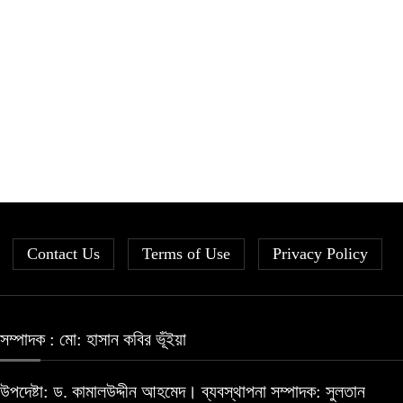
Contact Us
Terms of Use
Privacy Policy
সম্পাদক : মো: হাসান কবির ভূঁইয়া
উপদেষ্টা: ড. কামালউদ্দীন আহমেদ। ব্যবস্থাপনা সম্পাদক: সুলতান