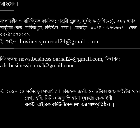
আহমেদ।
সম্পাদকীয় ও বানিজ্যিক কার্যালয়: শতাব্দী সেন্টার, স্যূট: ৯ (এইচ-১), ২৯২ ইনার
সার্কুলার রোড, ফকিরাপুল, মতিঝিল, ঢাকা। মোবাইল: ০১৭৪৫-৩৭৩৬৬৭। ফোন:
০২-৪১০৭০২২৭।
ই-মেইল: businessjournal24@gmail.com
নিউজরুম: news.businessjournal24@gmail.com, বিজ্ঞাপন:
ads.businessjournal@gmail.com
© ২০১৮-২৫ সর্বস্বত্ব সংরক্ষিত। বিজনেস জার্নাল২৪ ডটকম ওয়েবসাইটের কোন
লেখা, ছবি, ভিডিও অনুমতি ছাড়া ব্যবহার বে-আইনী।
একটি 'এইচকে কমিউনিকেশনস'-এর অঙ্গপ্রতিষ্ঠান
।