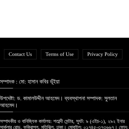
Contact Us
Terms of Use
Privacy Policy
সম্পাদক : মো: হাসান কবির ভূঁইয়া
উপদেষ্টা: ড. কামালউদ্দীন আহমেদ। ব্যবস্থাপনা সম্পাদক: সুলতান
আহমেদ।
সম্পাদকীয় ও বানিজ্যিক কার্যালয়: শতাব্দী সেন্টার, স্যূট: ৯ (এইচ-১), ২৯২ ইনার
সার্কুলার রোড, ফকিরাপুল, মতিঝিল, ঢাকা। মোবাইল: ০১৭৪৫-৩৭৩৬৬৭। ফোন: