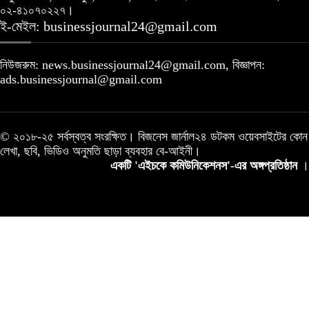
০২-৪১০৭০২২৭।
ই-মেইল: businessjournal24@gmail.com
নিউজরুম: news.businessjournal24@gmail.com, বিজ্ঞাপন:
ads.businessjournal@gmail.com
© ২০১৮-২৫ সর্বস্বত্ব সংরক্ষিত। বিজনেস জার্নাল২৪ ডটকম ওয়েবসাইটের কোন
লেখা, ছবি, ভিডিও অনুমতি ছাড়া ব্যবহার বে-আইনী।
একটি 'এইচকে কমিউনিকেশনস'-এর অঙ্গপ্রতিষ্ঠান
।