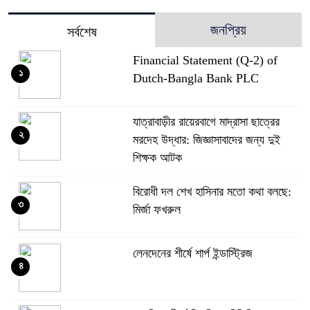
জনপ্রিয়
সর্বশেষ
Financial Statement (Q-2) of
১
Dutch-Bangla Bank PLC
যাত্রাবাড়ীর রায়েরবাগে মাদ্রাসা ছাত্রের
২
মরদেহ উদ্ধার: জিজ্ঞাসাবাদের জন্য দুই
শিক্ষক আটক
বিরোধী দল শেখ হাসিনার মতো কথা বলছে:
৩
মির্জা ফখরুল
লেনদেনের শীর্ষে শার্প ইন্ডাস্ট্রিজ
৪