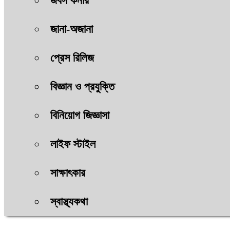
জবস কর্নার
জানা-অজানা
প্রেস রিলিজ
বিজ্ঞান ও প্রযুক্তি
বিনিয়োগ জিজ্ঞাসা
লাইফ স্টাইল
সাক্ষাৎকার
স্বাস্থ্যকথা