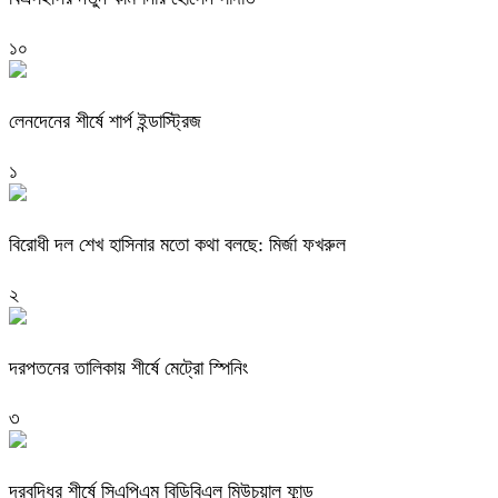
১০
লেনদেনের শীর্ষে শার্প ইন্ডাস্ট্রিজ
১
বিরোধী দল শেখ হাসিনার মতো কথা বলছে: মির্জা ফখরুল
২
দরপতনের তালিকায় শীর্ষে মেট্রো স্পিনিং
৩
দরবৃদ্ধির শীর্ষে সিএপিএম বিডিবিএল মিউচুয়াল ফান্ড