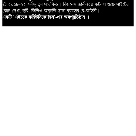
© ২০১৮-২৫ সর্বস্বত্ব সংরক্ষিত। বিজনেস জার্নাল২৪ ডটকম ওয়েবসাইটের
কোন লেখা, ছবি, ভিডিও অনুমতি ছাড়া ব্যবহার বে-আইনী।
একটি 'এইচকে কমিউনিকেশনস'-এর অঙ্গপ্রতিষ্ঠান
।