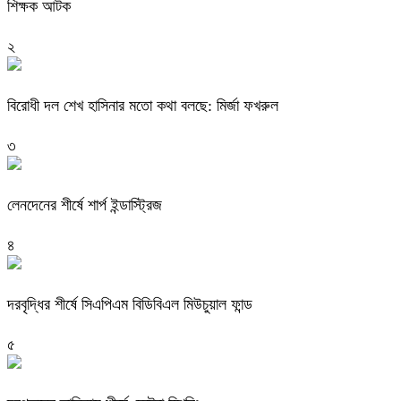
শিক্ষক আটক
২
বিরোধী দল শেখ হাসিনার মতো কথা বলছে: মির্জা ফখরুল
৩
লেনদেনের শীর্ষে শার্প ইন্ডাস্ট্রিজ
৪
দরবৃদ্ধির শীর্ষে সিএপিএম বিডিবিএল মিউচুয়াল ফান্ড
৫