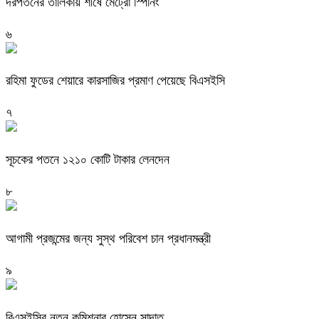
দরপতনের তালিকায় শীর্ষে মেট্রো স্পিনিং
৬
রহিমা ফুডের শেয়ারে কারসাজির প্রমাণ পেয়েছে বিএসইসি
৭
সূচকের পতনে ১২১০ কোটি টাকার লেনদেন
৮
আগামী প্রজন্মের জন্য সুস্থ পরিবেশ চান প্রধানমন্ত্রী
৯
বিএসইসির নতুন কমিশনার হোসেন সাদাত