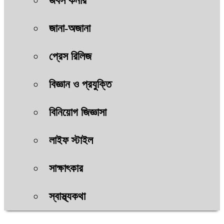
জবস কর্নার
জানা-অজানা
প্রেস রিলিজ
বিজ্ঞান ও প্রযুক্তি
বিনিয়োগ জিজ্ঞাসা
লাইফ স্টাইল
সাক্ষাৎকার
স্বাস্থ্যকথা