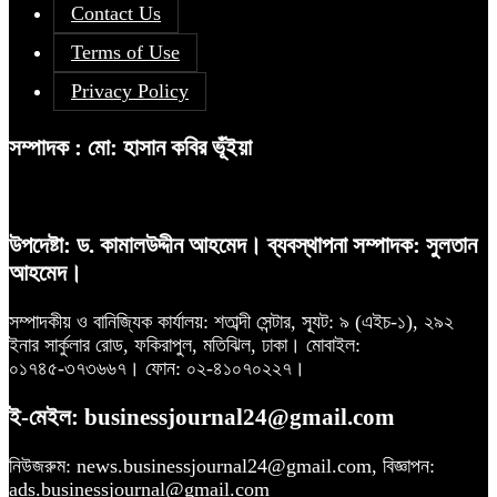
Contact Us
Terms of Use
Privacy Policy
সম্পাদক : মো: হাসান কবির ভূঁইয়া
উপদেষ্টা: ড. কামালউদ্দীন আহমেদ। ব্যবস্থাপনা সম্পাদক: সুলতান
আহমেদ।
সম্পাদকীয় ও বানিজ্যিক কার্যালয়: শতাব্দী সেন্টার, স্যূট: ৯ (এইচ-১), ২৯২
ইনার সার্কুলার রোড, ফকিরাপুল, মতিঝিল, ঢাকা। মোবাইল:
০১৭৪৫-৩৭৩৬৬৭। ফোন: ০২-৪১০৭০২২৭।
ই-মেইল: businessjournal24@gmail.com
নিউজরুম: news.businessjournal24@gmail.com, বিজ্ঞাপন:
ads.businessjournal@gmail.com