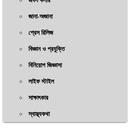
জবস কর্নার
জানা-অজানা
প্রেস রিলিজ
বিজ্ঞান ও প্রযুক্তি
বিনিয়োগ জিজ্ঞাসা
লাইফ স্টাইল
সাক্ষাৎকার
স্বাস্থ্যকথা