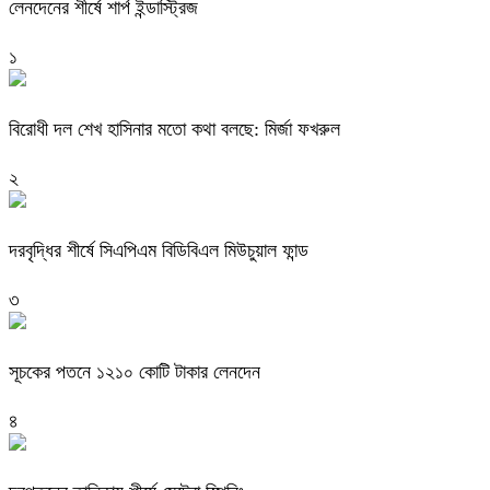
লেনদেনের শীর্ষে শার্প ইন্ডাস্ট্রিজ
১
বিরোধী দল শেখ হাসিনার মতো কথা বলছে: মির্জা ফখরুল
২
দরবৃদ্ধির শীর্ষে সিএপিএম বিডিবিএল মিউচুয়াল ফান্ড
৩
সূচকের পতনে ১২১০ কোটি টাকার লেনদেন
৪