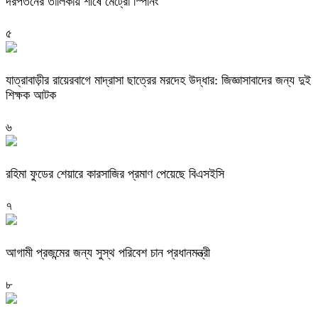
দরপতনের তালিকায় শীর্ষে মেট্রো স্পিনিং
৫
যাত্রাবাড়ীর রায়েরবাগে মাদ্রাসা ছাত্রের মরদেহ উদ্ধার: জিজ্ঞাসাবাদের জন্য দুই
শিক্ষক আটক
৬
রহিমা ফুডের শেয়ারে কারসাজির প্রমাণ পেয়েছে বিএসইসি
৭
আগামী প্রজন্মের জন্য সুস্থ পরিবেশ চান প্রধানমন্ত্রী
৮