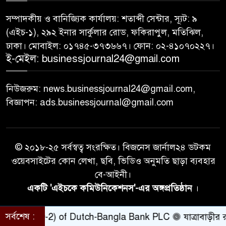
সম্পাদকীয় ও বানিজ্যিক কার্যালয়: শতাব্দী সেন্টার, স্যূট: ৯
(এইচ-১), ২৯২ ইনার সার্কুলার রোড, ফকিরাপুল, মতিঝিল,
ঢাকা। মোবাইল: ০১৭৪৫-৩৭৩৬৬৭। ফোন: ০২-৪১০৭০২২৭।
ই-মেইল: businessjournal24@gmail.com
নিউজরুম: news.businessjournal24@gmail.com,
বিজ্ঞাপন: ads.businessjournal@gmail.com
© ২০১৮-২৫ সর্বস্বত্ব সংরক্ষিত। বিজনেস জার্নাল২৪ ডটকম
ওয়েবসাইটের কোন লেখা, ছবি, ভিডিও অনুমতি ছাড়া ব্যবহার
বে-আইনী।
একটি 'এইচকে কমিউনিকেশনস'-এর অঙ্গপ্রতিষ্ঠান
।
সর্বশেষ :
nt (Q-2) of Dutch-Bangla Bank PLC
যাত্রাবাড়ীর রায়েরবা