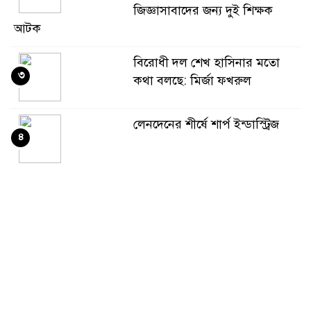
জিজ্ঞাসাবাদের জন্য দুই শিক্ষক
আটক
বিরোধী দল শেখ হাসিনার মতো
৩
কথা বলছে: মির্জা ফখরুল
লেনদেনের শীর্ষে শার্প ইন্ডাস্ট্রিজ
৪
দরবৃদ্ধির শীর্ষে সিএপিএম
৫
বিডিবিএল মিউচুয়াল ফান্ড
দরপতনের তালিকায় শীর্ষে মেট্রো
৬
স্পিনিং
রহিমা ফুডের শেয়ারে কারসাজির