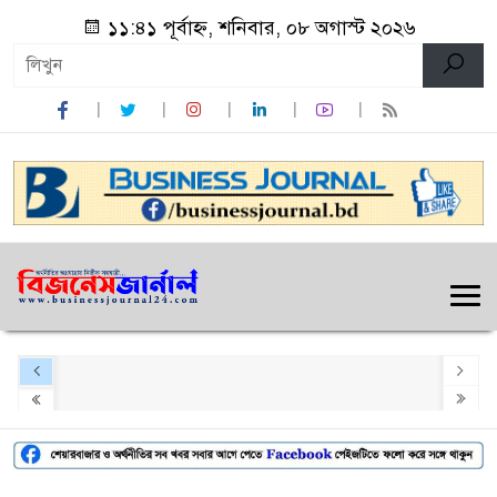
১১:৪১ পূর্বাহ্ন, শনিবার, ০৮ অগাস্ট ২০২৬