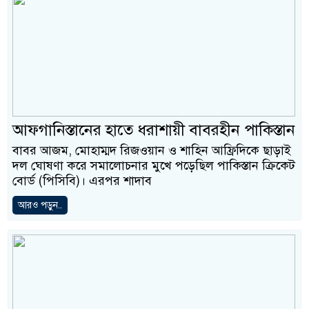
আফগানিস্তানের হাতে ধরাশায়ী বাবরহীন পাকিস্তান
বাবর আজম, মোহাম্মদ রিজওয়ান ও শাহিন আফ্রিদিকে ছাড়াই
দল ঘোষণা করে সমালোচনার মুখে পড়েছিল পাকিস্তান ক্রিকেট
বোর্ড (পিসিবি)। এরপর শাদাব
আরও পড়ুন..