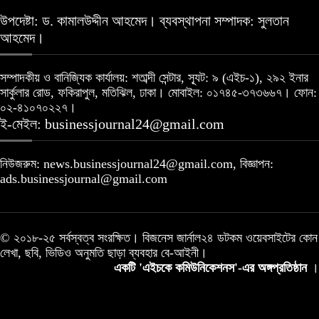
উপদেষ্টা: ড. কামালউদ্দীন আহমেদ। ব্যবস্থাপনা সম্পাদক: সুলতান
আহমেদ।
সম্পাদকীয় ও বানিজ্যিক কার্যালয়: শতাব্দী সেন্টার, স্যূট: ৯ (এইচ-১), ২৯২ ইনার
সার্কুলার রোড, ফকিরাপুল, মতিঝিল, ঢাকা। মোবাইল: ০১৭৪৫-৩৭৩৬৬৭। ফোন:
০২-৪১০৭০২২৭।
ই-মেইল: businessjournal24@gmail.com
নিউজরুম: news.businessjournal24@gmail.com, বিজ্ঞাপন:
ads.businessjournal@gmail.com
© ২০১৮-২৫ সর্বস্বত্ব সংরক্ষিত। বিজনেস জার্নাল২৪ ডটকম ওয়েবসাইটের কোন
লেখা, ছবি, ভিডিও অনুমতি ছাড়া ব্যবহার বে-আইনী।
একটি 'এইচকে কমিউনিকেশনস'-এর অঙ্গপ্রতিষ্ঠান
।