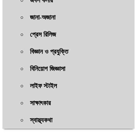
জবস কর্নার
জানা-অজানা
প্রেস রিলিজ
বিজ্ঞান ও প্রযুক্তি
বিনিয়োগ জিজ্ঞাসা
লাইফ স্টাইল
সাক্ষাৎকার
স্বাস্থ্যকথা