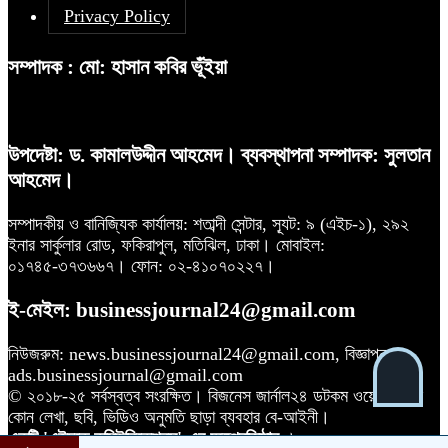
Privacy Policy
সম্পাদক : মো: হাসান কবির ভূঁইয়া
উপদেষ্টা: ড. কামালউদ্দীন আহমেদ। ব্যবস্থাপনা সম্পাদক: সুলতান
আহমেদ।
সম্পাদকীয় ও বানিজ্যিক কার্যালয়: শতাব্দী সেন্টার, স্যূট: ৯ (এইচ-১), ২৯২
ইনার সার্কুলার রোড, ফকিরাপুল, মতিঝিল, ঢাকা। মোবাইল:
০১৭৪৫-৩৭৩৬৬৭। ফোন: ০২-৪১০৭০২২৭।
ই-মেইল: businessjournal24@gmail.com
নিউজরুম: news.businessjournal24@gmail.com, বিজ্ঞাপন:
ads.businessjournal@gmail.com
© ২০১৮-২৫ সর্বস্বত্ব সংরক্ষিত। বিজনেস জার্নাল২৪ ডটকম ওয়েবসাইটের
কোন লেখা, ছবি, ভিডিও অনুমতি ছাড়া ব্যবহার বে-আইনী।
একটি 'এইচকে কমিউনিকেশনস'-এর অঙ্গপ্রতিষ্ঠান
।