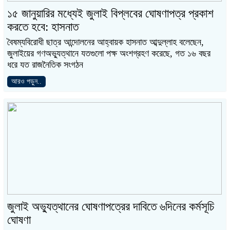
১৫ জানুয়ারির মধ্যেই জুলাই বিপ্লবের ঘোষণাপত্র প্রকাশ
করতে হবে: হাসনাত
বৈষম্যবিরোধী ছাত্র আন্দোলনের আহ্বায়ক হাসনাত আব্দুল্লাহ বলেছেন,
জুলাইয়ের গণঅভ্যুত্থানে যতগুলো পক্ষ অংশগ্রহণ করেছে, গত ১৬ বছর
ধরে যত রাজনৈতিক সংগঠন
আরও পড়ুন..
জুলাই অভ্যুত্থানের ঘোষণাপত্রের দাবিতে ৬দিনের কর্মসূচি
ঘোষণা