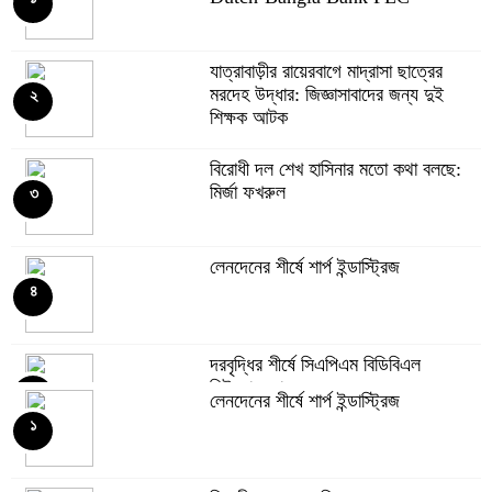
যাত্রাবাড়ীর রায়েরবাগে মাদ্রাসা ছাত্রের
মরদেহ উদ্ধার: জিজ্ঞাসাবাদের জন্য দুই
২
শিক্ষক আটক
বিরোধী দল শেখ হাসিনার মতো কথা বলছে:
মির্জা ফখরুল
৩
লেনদেনের শীর্ষে শার্প ইন্ডাস্ট্রিজ
৪
দরবৃদ্ধির শীর্ষে সিএপিএম বিডিবিএল
মিউচুয়াল ফান্ড
৫
লেনদেনের শীর্ষে শার্প ইন্ডাস্ট্রিজ
১
দরপতনের তালিকায় শীর্ষে মেট্রো স্পিনিং
৬