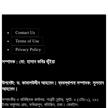
Contact Us
Terms of Use
Privacy Policy
সম্পাদক : মো: হাসান কবির ভূঁইয়া
উপদেষ্টা: ড. কামালউদ্দীন আহমেদ। ব্যবস্থাপনা সম্পাদক: সুলতান
আহমেদ।
সম্পাদকীয় ও বানিজ্যিক কার্যালয়: শতাব্দী সেন্টার, স্যূট: ৯ (এইচ-১), ২৯২
ইনার সার্কুলার রোড, ফকিরাপুল, মতিঝিল, ঢাকা। মোবাইল: