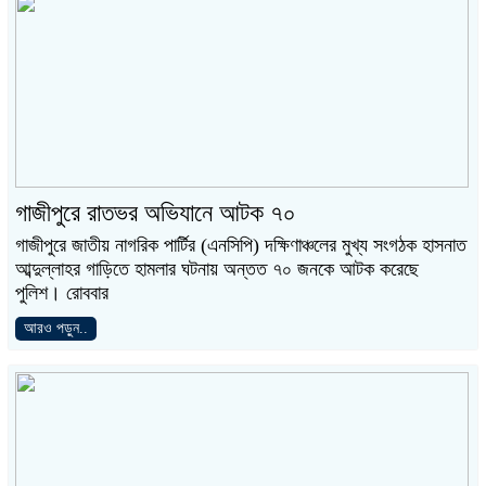
গাজীপুরে রাতভর অভিযানে আটক ৭০
গাজীপুরে জাতীয় নাগরিক পার্টির (এনসিপি) দক্ষিণাঞ্চলের মুখ্য সংগঠক হাসনাত
আব্দুল্লাহর গাড়িতে হামলার ঘটনায় অন্তত ৭০ জনকে আটক করেছে
পুলিশ। রোববার
আরও পড়ুন..