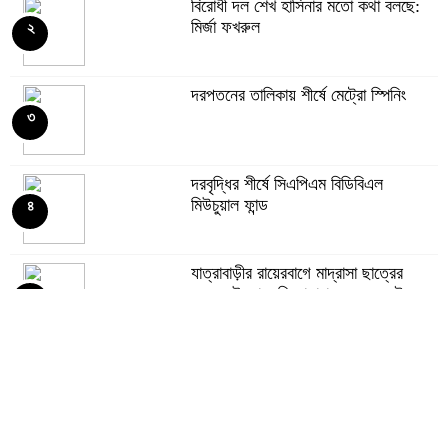
বিরোধী দল শেখ হাসিনার মতো কথা বলছে:
মির্জা ফখরুল
২
রহিমা ফুডের শেয়ারে কারসাজির প্রমাণ
পেয়েছে বিএসইসি
৭
দরপতনের তালিকায় শীর্ষে মেট্রো স্পিনিং
৩
সূচকের পতনে ১২১০ কোটি টাকার লেনদেন
৮
দরবৃদ্ধির শীর্ষে সিএপিএম বিডিবিএল
মিউচুয়াল ফান্ড
৪
আগামী প্রজন্মের জন্য সুস্থ পরিবেশ চান
প্রধানমন্ত্রী
৯
যাত্রাবাড়ীর রায়েরবাগে মাদ্রাসা ছাত্রের
মরদেহ উদ্ধার: জিজ্ঞাসাবাদের জন্য দুই
৫
শিক্ষক আটক
বিএসইসির নতুন কমিশনার হোসেন সাদাত
১০
সূচকের পতনে ১২১০ কোটি টাকার লেনদেন
৬