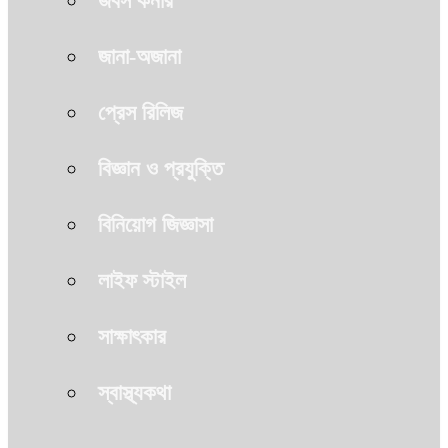
জবস কর্নার
জানা-অজানা
প্রেস রিলিজ
বিজ্ঞান ও প্রযুক্তি
বিনিয়োগ জিজ্ঞাসা
লাইফ স্টাইল
সাক্ষাৎকার
স্বাস্থ্যকথা