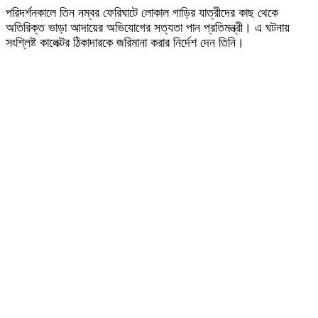
পরিদর্শনকালে তিন নম্বর ফেরিঘাটে লোকাল গাড়ির যাত্রীদের কাছ থেকে
অতিরিক্ত ভাড়া আদায়ের অভিযোগের সত্যতা পান প্রতিমন্ত্রী। এ ঘটনায়
সংশ্লিষ্ট কালেক্টর ঠিকাদারকে জরিমানা করার নির্দেশ দেন তিনি।