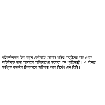
পরিদর্শনকালে তিন নম্বর ফেরিঘাটে লোকাল গাড়ির যাত্রীদের কাছ থেকে
অতিরিক্ত ভাড়া আদায়ের অভিযোগের সত্যতা পান প্রতিমন্ত্রী। এ ঘটনায়
সংশ্লিষ্ট কালেক্টর ঠিকাদারকে জরিমানা করার নির্দেশ দেন তিনি।