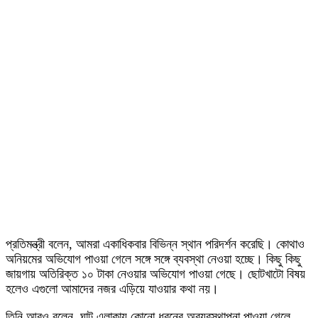
প্রতিমন্ত্রী বলেন, আমরা একাধিকবার বিভিন্ন স্থান পরিদর্শন করেছি। কোথাও
অনিয়মের অভিযোগ পাওয়া গেলে সঙ্গে সঙ্গে ব্যবস্থা নেওয়া হচ্ছে। কিছু কিছু
জায়গায় অতিরিক্ত ১০ টাকা নেওয়ার অভিযোগ পাওয়া গেছে। ছোটখাটো বিষয়
হলেও এগুলো আমাদের নজর এড়িয়ে যাওয়ার কথা নয়।
তিনি আরও বলেন, ঘাট এলাকায় কোনো ধরনের অব্যবস্থাপনা পাওয়া গেলে