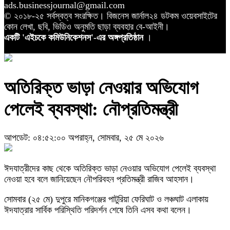
ads.businessjournal@gmail.com
© ২০১৮-২৫ সর্বস্বত্ব সংরক্ষিত। বিজনেস জার্নাল২৪ ডটকম ওয়েবসাইটের
কোন লেখা, ছবি, ভিডিও অনুমতি ছাড়া ব্যবহার বে-আইনী।
একটি 'এইচকে কমিউনিকেশনস'-এর অঙ্গপ্রতিষ্ঠান
।
অতিরিক্ত ভাড়া নেওয়ার অভিযোগ
পেলেই ব্যবস্থা: নৌপ্রতিমন্ত্রী
আপডেট: ০৪:৫২:০০ অপরাহ্ন, সোমবার, ২৫ মে ২০২৬
ঈদযাত্রীদের কাছ থেকে অতিরিক্ত ভাড়া নেওয়ার অভিযোগ পেলেই ব্যবস্থা
নেওয়া হবে বলে জানিয়েছেন নৌপরিবহন প্রতিমন্ত্রী রাজিব আহসান।
সোমবার (২৫ মে) দুপুরে মানিকগঞ্জের পাটুরিয়া ফেরিঘাট ও লঞ্চঘাট এলাকায়
ঈদযাত্রার সার্বিক পরিস্থিতি পরিদর্শন শেষে তিনি এসব কথা বলেন।