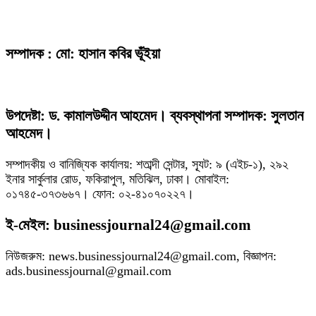
সম্পাদক : মো: হাসান কবির ভূঁইয়া
উপদেষ্টা: ড. কামালউদ্দীন আহমেদ। ব্যবস্থাপনা সম্পাদক: সুলতান
আহমেদ।
সম্পাদকীয় ও বানিজ্যিক কার্যালয়: শতাব্দী সেন্টার, স্যূট: ৯ (এইচ-১), ২৯২
ইনার সার্কুলার রোড, ফকিরাপুল, মতিঝিল, ঢাকা। মোবাইল:
০১৭৪৫-৩৭৩৬৬৭। ফোন: ০২-৪১০৭০২২৭।
ই-মেইল: businessjournal24@gmail.com
নিউজরুম: news.businessjournal24@gmail.com, বিজ্ঞাপন:
ads.businessjournal@gmail.com