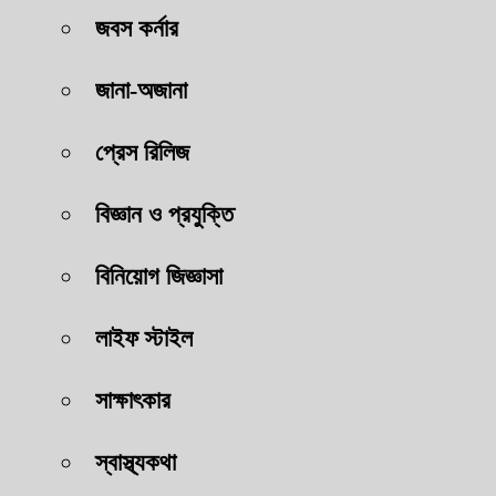
জবস কর্নার
জানা-অজানা
প্রেস রিলিজ
বিজ্ঞান ও প্রযুক্তি
বিনিয়োগ জিজ্ঞাসা
লাইফ স্টাইল
সাক্ষাৎকার
স্বাস্থ্যকথা