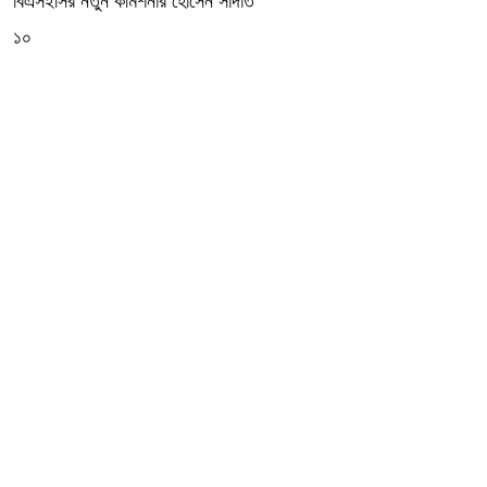
বিএসইসির নতুন কমিশনার হোসেন সাদাত
১০