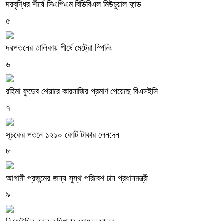
দরবৃদ্ধির শীর্ষে সিএপিএম বিডিবিএল মিউচুয়াল ফান্ড
৫
দরপতনের তালিকায় শীর্ষে মেট্রো স্পিনিং
৬
রহিমা ফুডের শেয়ারে কারসাজির প্রমাণ পেয়েছে বিএসইসি
৭
সূচকের পতনে ১২১০ কোটি টাকার লেনদেন
৮
আগামী প্রজন্মের জন্য সুস্থ পরিবেশ চান প্রধানমন্ত্রী
৯