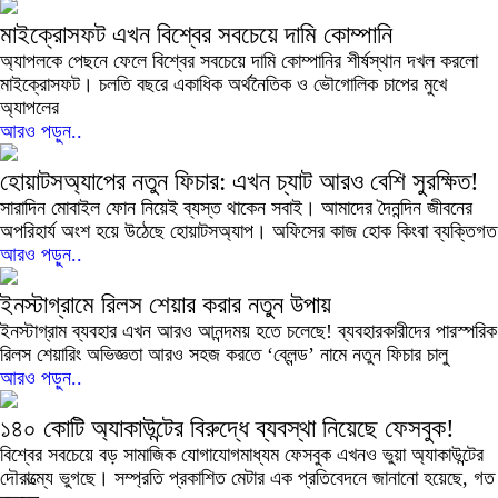
মাইক্রোসফট এখন বিশ্বের সবচেয়ে দামি কোম্পানি
অ্যাপলকে পেছনে ফেলে বিশ্বের সবচেয়ে দামি কোম্পানির শীর্ষস্থান দখল করলো
মাইক্রোসফট। চলতি বছরে একাধিক অর্থনৈতিক ও ভৌগোলিক চাপের মুখে
অ্যাপলের
আরও পড়ুন..
হোয়াটসঅ্যাপের নতুন ফিচার: এখন চ্যাট আরও বেশি সুরক্ষিত!
সারাদিন মোবাইল ফোন নিয়েই ব্যস্ত থাকেন সবাই। আমাদের দৈনন্দিন জীবনের
অপরিহার্য অংশ হয়ে উঠেছে হোয়াটসঅ্যাপ। অফিসের কাজ হোক কিংবা ব্যক্তিগত
আরও পড়ুন..
ইনস্টাগ্রামে রিলস শেয়ার করার নতুন উপায়
ইনস্টাগ্রাম ব্যবহার এখন আরও আনন্দময় হতে চলেছে! ব্যবহারকারীদের পারস্পরিক
রিলস শেয়ারিং অভিজ্ঞতা আরও সহজ করতে ‘ব্লেন্ড’ নামে নতুন ফিচার চালু
আরও পড়ুন..
১৪০ কোটি অ্যাকাউন্টের বিরুদ্ধে ব্যবস্থা নিয়েছে ফেসবুক!
বিশ্বের সবচেয়ে বড় সামাজিক যোগাযোগমাধ্যম ফেসবুক এখনও ভুয়া অ্যাকাউন্টের
দৌরাত্ম্যে ভুগছে। সম্প্রতি প্রকাশিত মেটার এক প্রতিবেদনে জানানো হয়েছে, গত