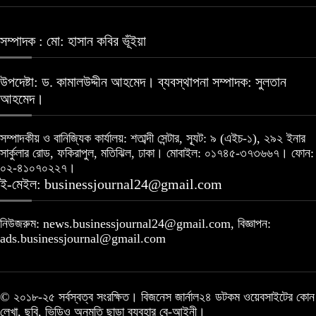
সম্পাদক : মো: হাসান কবির ভূঁইয়া
উপদেষ্টা: ড. কামালউদ্দীন আহমেদ। ব্যবস্থাপনা সম্পাদক: সুলতান
আহমেদ।
সম্পাদকীয় ও বানিজ্যিক কার্যালয়: শতাব্দী সেন্টার, স্যূট: ৯ (এইচ-১), ২৯২ ইনার
সার্কুলার রোড, ফকিরাপুল, মতিঝিল, ঢাকা। মোবাইল: ০১৭৪৫-৩৭৩৬৬৭। ফোন:
০২-৪১০৭০২২৭।
ই-মেইল: businessjournal24@gmail.com
নিউজরুম: news.businessjournal24@gmail.com, বিজ্ঞাপন:
ads.businessjournal@gmail.com
© ২০১৮-২৫ সর্বস্বত্ব সংরক্ষিত। বিজনেস জার্নাল২৪ ডটকম ওয়েবসাইটের কোন
লেখা, ছবি, ভিডিও অনুমতি ছাড়া ব্যবহার বে-আইনী।