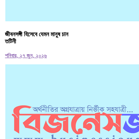
জীবনসঙ্গী হিসেবে যেমন মানুষ চান
তটিনী
শনিবার, ২৭ জুন, ২০২৬