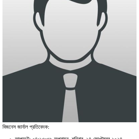
বিজনেস জার্নাল প্রতিবেদক:
আপডেট: ০৪:১৩:৩৯ অপরাহ্ন, শনিবার, ১৪ সেপ্টেম্বর ২০২৪