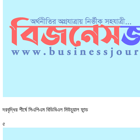
দরবৃদ্ধির শীর্ষে সিএপিএম বিডিবিএল মিউচুয়াল ফান্ড
৫