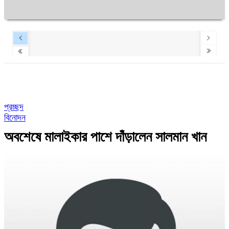
প্রচ্ছদ
বিনোদন
অবশেষে মালাইকার পাশে দাঁড়ালেন সালমান খান