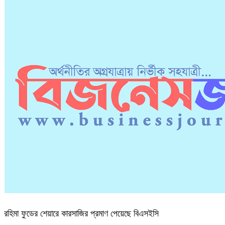
রহিমা ফুডের শেয়ারে কারসাজির প্রমাণ পেয়েছে বিএসইসি