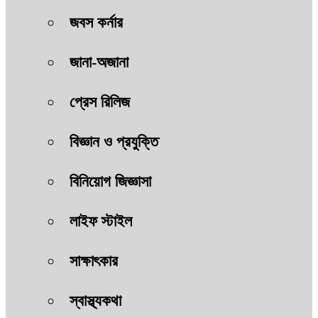
জবস কর্নার
জানা-অজানা
প্রেস রিলিজ
বিজ্ঞান ও প্রযুক্তি
বিনিয়োগ জিজ্ঞাসা
লাইফ স্টাইল
সাক্ষাৎকার
স্বাস্থ্যকথা