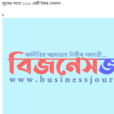
সূচকের পতনে ১২১০ কোটি টাকার লেনদেন
৮