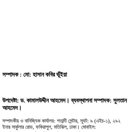
সম্পাদক : মো: হাসান কবির ভূঁইয়া
উপদেষ্টা: ড. কামালউদ্দীন আহমেদ। ব্যবস্থাপনা সম্পাদক: সুলতান
আহমেদ।
সম্পাদকীয় ও বানিজ্যিক কার্যালয়: শতাব্দী সেন্টার, স্যূট: ৯ (এইচ-১), ২৯২
ইনার সার্কুলার রোড, ফকিরাপুল, মতিঝিল, ঢাকা। মোবাইল: