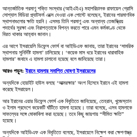
আন্তর্জাতিক পরমাণু শক্তি সংস্থার (আইএইএ) মহাপরিচালক রাফায়েল গ্রোসি
সোশ্যাল মিডিয়া প্ল্যাটফর্ম এক্সে দেওয়া এক পোস্টে বলেছেন, ইরানের পারমাণবিক
স্থাপনাগুলোর ক্ষতি হয়নি। এসময় তিনি পরমাণু এবং অন্যান্য তেজস্ক্রিয়
পদার্থের সুরক্ষা এবং নিরাপত্তাকে বিপন্ন করতে পারে এমন কর্মকাণ্ড থেকে
বিরত থাকার আহ্বান জানান।
এর আগে ইসরায়েলি ডিফেন্স ফোর্স বা আইডিএফ জানায়, তারা ইরানের ‘সামরিক
স্থাপনায় সুনির্দিষ্ট হামলা’ চালিয়েছে। ‘কয়েক মাস ধরে ইরানের ধারাবাহিক
হামলার’ জবাবে এ হামলা চালানো হয়েছে বলে জানিয়েছে তারা।
আরও পড়ুন:
ইরানে হামলার সমাপ্তি ঘোষণা ইসরায়েলের
অন্যদিকে হোয়াইট হাউস বলছে ‘আত্মরক্ষার’ অংশ হিসেবে ইরানে এই হামলা
করেছে ইসরায়েল।
আর ইরানের এয়ার ডিফেন্স ফোর্স এক বিবৃতিতে জানিয়েছে, তেহরান, খুজেস্তান
ও ইলাম প্রদেশে কয়েকটি ঘাঁটিতে হামলা হয়েছে। তারা বলেছে, এসব হামলাকে
সাফল্যের সঙ্গে মোকাবিলা করা হয়েছে। তবে কিছু জায়গায় “সীমিত ক্ষতি”
হয়েছে।
অন্যদিকে আইডিএফ এক বিবৃতিতে বলেছে, ইসরায়েলে নিক্ষেপ করা ক্ষেপণাস্ত্র