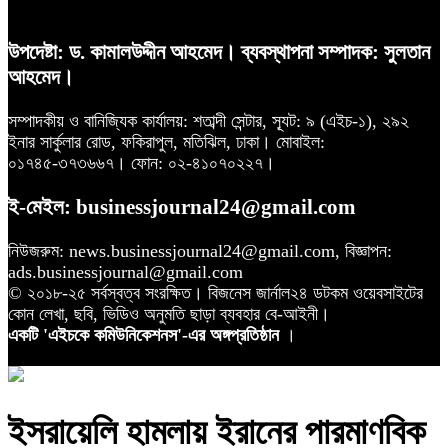
উপদেষ্টা: ড. কামালউদ্দীন আহমেদ। ব্যবস্থাপনা সম্পাদক: সুলতান
আহমেদ।
সম্পাদকীয় ও বানিজ্যিক কার্যালয়: শতাব্দী সেন্টার, স্যূট: ৯ (এইচ-১), ২৯২
ইনার সার্কুলার রোড, ফকিরাপুল, মতিঝিল, ঢাকা। মোবাইল:
০১৭৪৫-৩৭৩৬৬৭। ফোন: ০২-৪১০৭০২২৭।
ই-মেইল: businessjournal24@gmail.com
নিউজরুম: news.businessjournal24@gmail.com, বিজ্ঞাপন:
ads.businessjournal@gmail.com
© ২০১৮-২৫ সর্বস্বত্ব সংরক্ষিত। বিজনেস জার্নাল২৪ ডটকম ওয়েবসাইটের
কোন লেখা, ছবি, ভিডিও অনুমতি ছাড়া ব্যবহার বে-আইনী।
একটি 'এইচকে কমিউনিকেশনস'-এর অঙ্গপ্রতিষ্ঠান
।
ইসরায়েলি হামলায় ইরানের পারমাণবিক