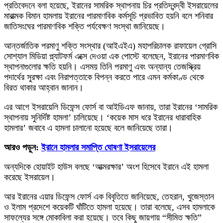
প্রতিবেদনে বলা হয়েছে, ইরানের সামরিক স্থাপনায় চির প্রতিদ্বন্দ্বী ইসরায়েলের
মারাত্মক বিমান হামলায় ইরানের পারমাণবিক কর্মসূচি প্রভাবিত হয়নি বলে শনিবার
জাতিসংঘের পারমাণবিক শক্তি পর্যবেক্ষণ সংস্থা জানিয়েছে।
আন্তর্জাতিক পরমাণু শক্তি সংস্থার (আইএইএ) মহাপরিচালক রাফায়েল গ্রোসি
সোশ্যাল মিডিয়া প্ল্যাটফর্ম এক্সে দেওয়া এক পোস্টে বলেছেন, ইরানের পারমাণবিক
স্থাপনাগুলোর ক্ষতি হয়নি। এসময় তিনি পরমাণু এবং অন্যান্য তেজস্ক্রিয়
পদার্থের সুরক্ষা এবং নিরাপত্তাকে বিপন্ন করতে পারে এমন কর্মকাণ্ড থেকে
বিরত থাকার আহ্বান জানান।
এর আগে ইসরায়েলি ডিফেন্স ফোর্স বা আইডিএফ জানায়, তারা ইরানের ‘সামরিক
স্থাপনায় সুনির্দিষ্ট হামলা’ চালিয়েছে। ‘কয়েক মাস ধরে ইরানের ধারাবাহিক
হামলার’ জবাবে এ হামলা চালানো হয়েছে বলে জানিয়েছে তারা।
আরও পড়ুন:
ইরানে হামলার সমাপ্তি ঘোষণা ইসরায়েলের
অন্যদিকে হোয়াইট হাউস বলছে ‘আত্মরক্ষার’ অংশ হিসেবে ইরানে এই হামলা
করেছে ইসরায়েল।
আর ইরানের এয়ার ডিফেন্স ফোর্স এক বিবৃতিতে জানিয়েছে, তেহরান, খুজেস্তান
ও ইলাম প্রদেশে কয়েকটি ঘাঁটিতে হামলা হয়েছে। তারা বলেছে, এসব হামলাকে
সাফল্যের সঙ্গে মোকাবিলা করা হয়েছে। তবে কিছু জায়গায় “সীমিত ক্ষতি”