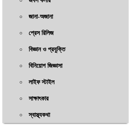
জবস কর্নার
জানা-অজানা
প্রেস রিলিজ
বিজ্ঞান ও প্রযুক্তি
বিনিয়োগ জিজ্ঞাসা
লাইফ স্টাইল
সাক্ষাৎকার
স্বাস্থ্যকথা