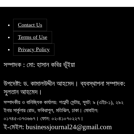
Contact Us
Terms of Use
Privacy Policy
সম্পাদক : মো: হাসান কবির ভূঁইয়া
উপদেষ্টা: ড. কামালউদ্দীন আহমেদ। ব্যবস্থাপনা সম্পাদক:
সুলতান আহমেদ।
সম্পাদকীয় ও বানিজ্যিক কার্যালয়: শতাব্দী সেন্টার, স্যূট: ৯ (এইচ-১), ২৯২
ইনার সার্কুলার রোড, ফকিরাপুল, মতিঝিল, ঢাকা। মোবাইল:
০১৭৪৫-৩৭৩৬৬৭। ফোন: ০২-৪১০৭০২২৭।
ই-মেইল: businessjournal24@gmail.com