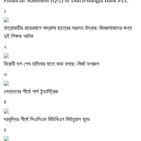
Financial Statement (Q-2) of Dutch-Bangla Bank PLC
১
যাত্রাবাড়ীর রায়েরবাগে মাদ্রাসা ছাত্রের মরদেহ উদ্ধার: জিজ্ঞাসাবাদের জন্য
দুই শিক্ষক আটক
২
বিরোধী দল শেখ হাসিনার মতো কথা বলছে: মির্জা ফখরুল
৩
লেনদেনের শীর্ষে শার্প ইন্ডাস্ট্রিজ
৪
দরবৃদ্ধির শীর্ষে সিএপিএম বিডিবিএল মিউচুয়াল ফান্ড
৫