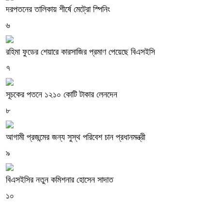
দরপতনের তালিকায় শীর্ষে মেট্রো স্পিনিং
৬
রহিমা ফুডের শেয়ারে কারসাজির প্রমাণ পেয়েছে বিএসইসি
৭
সূচকের পতনে ১২১০ কোটি টাকার লেনদেন
৮
আগামী প্রজন্মের জন্য সুস্থ পরিবেশ চান প্রধানমন্ত্রী
৯
বিএসইসির নতুন কমিশনার হোসেন সাদাত
১০