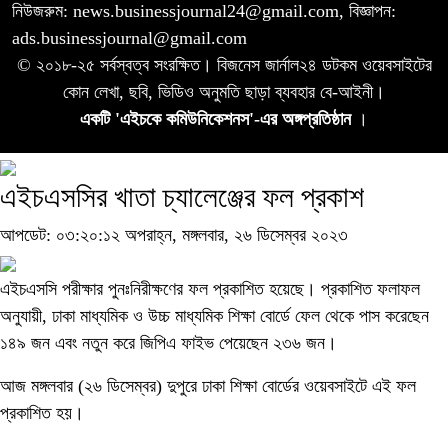
নিউজরুম: news.businessjournal24@gmail.com, বিজ্ঞাপন:
ads.businessjournal@gmail.com
© ২০১৮-২৫ সর্বস্বত্ব সংরক্ষিত। বিজনেস জার্নাল২৪ ডটকম ওয়েবসাইটের
কোন লেখা, ছবি, ভিডিও অনুমতি ছাড়া ব্যবহার বে-আইনী।
একটি 'এইচকে কমিউনিকেশনস'-এর অঙ্গপ্রতিষ্ঠান
।
এইচএসসির খাতা চ্যালেঞ্জের ফল প্রকাশ
আপডেট: ০৩:২০:১২ অপরাহ্ন, মঙ্গলবার, ২৬ ডিসেম্বর ২০২৩
এইচএসসি পরীক্ষার পুনঃনিরীক্ষণের ফল প্রকাশিত হয়েছে। প্রকাশিত ফলাফল
অনুযায়ী, ঢাকা মাধ্যমিক ও উচ্চ মাধ্যমিক শিক্ষা বোর্ডে ফেল থেকে পাস করেছেন
১৪৯ জন এবং নতুন করে জিপিএ ফাইভ পেয়েছেন ২৩৬ জন।
আজ মঙ্গলবার (২৬ ডিসেম্বর) দুপুরে ঢাকা শিক্ষা বোর্ডের ওয়েবসাইটে এই ফল
প্রকাশিত হয়।