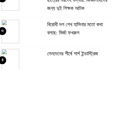
জন্য দুই শিক্ষক আটক
বিরোধী দল শেখ হাসিনার মতো কথা
৩
বলছে: মির্জা ফখরুল
লেনদেনের শীর্ষে শার্প ইন্ডাস্ট্রিজ
৪
দরবৃদ্ধির শীর্ষে সিএপিএম বিডিবিএল
৫
মিউচুয়াল ফান্ড
দরপতনের তালিকায় শীর্ষে মেট্রো
৬
স্পিনিং