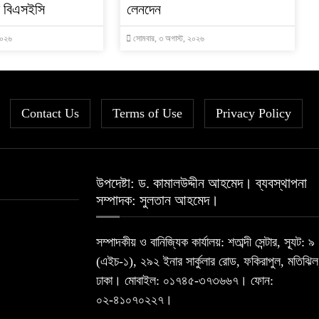
ে বিএসইসি
লেনদেন
২০২৬
সোমবার, ৩ অগাস্ট, ২০২৬
Contact Us
Terms of Use
Privacy Policy
উপদেষ্টা: ড. কামালউদ্দীন আহমেদ। ব্যবস্থাপনা
সম্পাদক: সুলতান আহমেদ।
সম্পাদকীয় ও বানিজ্যিক কার্যালয়: শতাব্দী সেন্টার, স্যূট: ৯
(এইচ-১), ২৯২ ইনার সার্কুলার রোড, ফকিরাপুল, মতিঝিল
ঢাকা। মোবাইল: ০১৭৪৫-৩৭৩৬৬৭। ফোন:
০২-৪১০৭০২২৭।