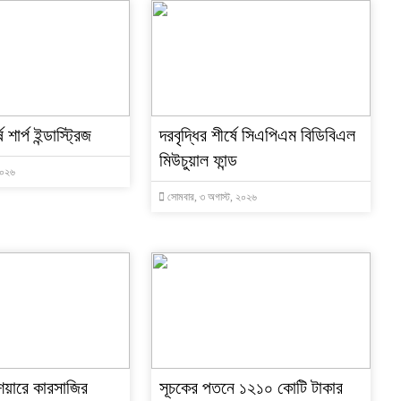
শার্প ইন্ডাস্ট্রিজ
দরবৃদ্ধির শীর্ষে সিএপিএম বিডিবিএল
মিউচুয়াল ফান্ড
২০২৬
সোমবার, ৩ অগাস্ট, ২০২৬
েয়ারে কারসাজির
সূচকের পতনে ১২১০ কোটি টাকার