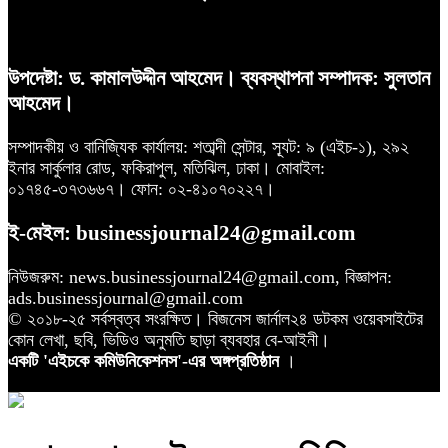
উপদেষ্টা: ড. কামালউদ্দীন আহমেদ। ব্যবস্থাপনা সম্পাদক: সুলতান
আহমেদ।
সম্পাদকীয় ও বানিজ্যিক কার্যালয়: শতাব্দী সেন্টার, স্যূট: ৯ (এইচ-১), ২৯২
ইনার সার্কুলার রোড, ফকিরাপুল, মতিঝিল, ঢাকা। মোবাইল:
০১৭৪৫-৩৭৩৬৬৭। ফোন: ০২-৪১০৭০২২৭।
ই-মেইল: businessjournal24@gmail.com
নিউজরুম: news.businessjournal24@gmail.com, বিজ্ঞাপন:
ads.businessjournal@gmail.com
© ২০১৮-২৫ সর্বস্বত্ব সংরক্ষিত। বিজনেস জার্নাল২৪ ডটকম ওয়েবসাইটের
কোন লেখা, ছবি, ভিডিও অনুমতি ছাড়া ব্যবহার বে-আইনী।
একটি 'এইচকে কমিউনিকেশনস'-এর অঙ্গপ্রতিষ্ঠান
।