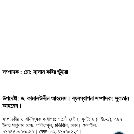
সম্পাদক : মো: হাসান কবির ভূঁইয়া
উপদেষ্টা: ড. কামালউদ্দীন আহমেদ। ব্যবস্থাপনা সম্পাদক: সুলতান
আহমেদ।
সম্পাদকীয় ও বানিজ্যিক কার্যালয়: শতাব্দী সেন্টার, স্যূট: ৯ (এইচ-১), ২৯২
ইনার সার্কুলার রোড, ফকিরাপুল, মতিঝিল, ঢাকা। মোবাইল:
০১৭৪৫-৩৭৩৬৬৭। ফোন: ০২-৪১০৭০২২৭।