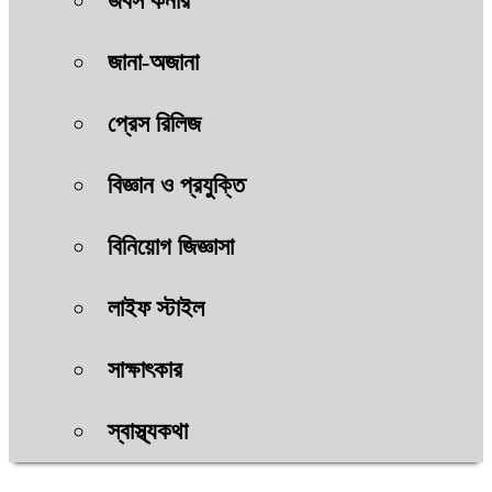
জবস কর্নার
জানা-অজানা
প্রেস রিলিজ
বিজ্ঞান ও প্রযুক্তি
বিনিয়োগ জিজ্ঞাসা
লাইফ স্টাইল
সাক্ষাৎকার
স্বাস্থ্যকথা